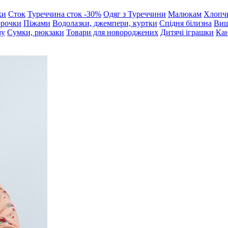
ки
Сток
Туреччина сток -30%
Одяг з Туреччини
Малюкам
Хлопч
орочки
Піжами
Водолазки, джемпери, куртки
Спідня білизна
Виш
му
Сумки, рюкзаки
Товари для новороджених
Дитячі іграшки
Кан