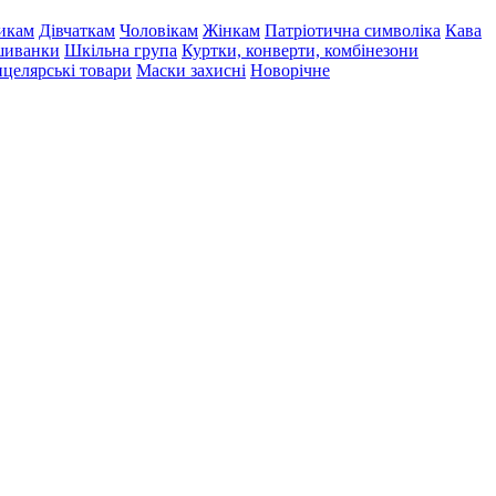
икам
Дівчаткам
Чоловікам
Жінкам
Патріотична символіка
Кава
иванки
Шкільна група
Куртки, конверти, комбінезони
целярські товари
Маски захисні
Новорічне