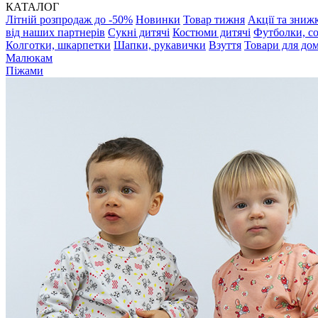
КАТАЛОГ
Літній розпродаж до -50%
Новинки
Товар тижня
Акції та зниж
від наших партнерів
Сукні дитячі
Костюми дитячі
Футболки, с
Колготки, шкарпетки
Шапки, рукавички
Взуття
Товари для до
Малюкам
Піжами