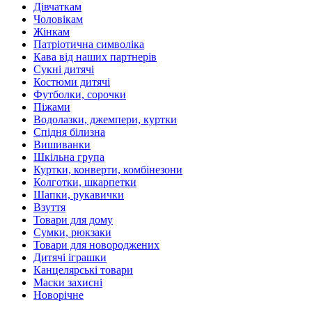
Дівчаткам
Чоловікам
Жінкам
Патріотична символіка
Кава від наших партнерів
Сукні дитячі
Костюми дитячі
Футболки, сорочки
Піжами
Водолазки, джемпери, куртки
Спідня білизна
Вишиванки
Шкільна група
Куртки, конверти, комбінезони
Колготки, шкарпетки
Шапки, рукавички
Взуття
Товари для дому
Сумки, рюкзаки
Товари для новороджених
Дитячі іграшки
Канцелярські товари
Маски захисні
Новорічне