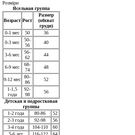
Розміри
Ясельная группа
Размер
Возраст
Рост
(обхват
груди)
0-1 мес
50
36
50-
0-3 мес
40
56
56-
3-6 мес
44
62
68-
6-9 мес
48
74
80-
9-12 мес
52
86
1-1,5
92-
56
года
98
Детская и подростковая
группы
1-2 года
80-86
52
2-3 года
92-98
56
3-4 года
104-110
60
5-6 лет
116-122
64