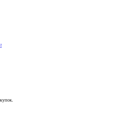
!
купок.