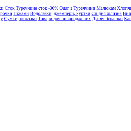
ки
Сток
Туреччина сток -30%
Одяг з Туреччини
Малюкам
Хлопч
орочки
Піжами
Водолазки, джемпери, куртки
Спідня білизна
Виш
му
Сумки, рюкзаки
Товари для новороджених
Дитячі іграшки
Кан