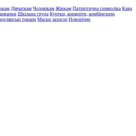
икам
Дівчаткам
Чоловікам
Жінкам
Патріотична символіка
Кава
иванки
Шкільна група
Куртки, конверти, комбінезони
целярські товари
Маски захисні
Новорічне