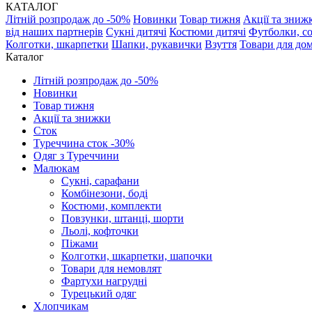
КАТАЛОГ
Літній розпродаж до -50%
Новинки
Товар тижня
Акції та зниж
від наших партнерів
Сукні дитячі
Костюми дитячі
Футболки, с
Колготки, шкарпетки
Шапки, рукавички
Взуття
Товари для до
Каталог
Літній розпродаж до -50%
Новинки
Товар тижня
Акції та знижки
Сток
Туреччина сток -30%
Одяг з Туреччини
Малюкам
Сукні, сарафани
Комбінезони, боді
Костюми, комплекти
Повзунки, штанці, шорти
Льолі, кофточки
Піжами
Колготки, шкарпетки, шапочки
Товари для немовлят
Фартухи нагрудні
Турецький одяг
Хлопчикам