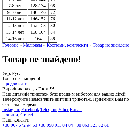
7-8 лет
128-134
68
9-10 лет
140-146
72
11-12 лет
146-152
76
12-13 лет
152-158
80
13-14 лет
158-164
84
14-16 лет
164
88
Головна
»
Малюкам
»
Костюми, комплекти
»
Товар не знайдено
Товар не знайдено!
Укр.
Рус.
Товар не знайдено!
Продовжити
Виробник одягу - Гном ™
Наш дитячий трикотаж буде кращим вибором для ваших дітей.
Телефонуйте і замовляйте дитячий трикотаж. Приємних Вам по
Соціальні мережі
Instagram
Facebook
Telegram
Viber
E-mail
Новини
,
Статті
Наші конакти
+38 067 572 94 53
+38 050 011 04 04
+38 063 321 82 61