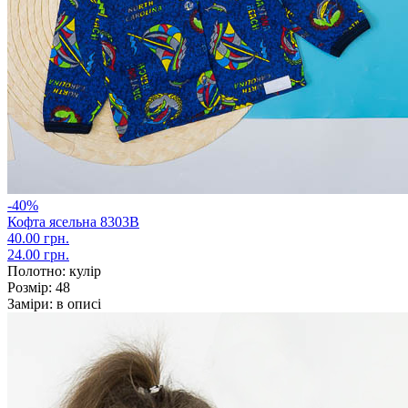
-40%
Кофта ясельна 8303В
40.00 грн.
24.00 грн.
Полотно:
кулір
Розмір:
48
Заміри:
в описі