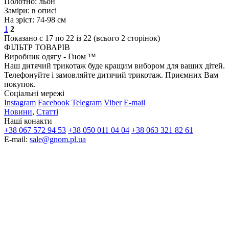
Полотно:
льон
Заміри:
в описі
На зріст:
74-98 см
1
2
Показано с 17 по 22 із 22 (всього 2 сторінок)
ФІЛЬТР ТОВАРІВ
Виробник одягу - Гном ™
Наш дитячий трикотаж буде кращим вибором для ваших дітей.
Телефонуйте і замовляйте дитячий трикотаж. Приємних Вам
покупок.
Соціальні мережі
Instagram
Facebook
Telegram
Viber
E-mail
Новини
,
Статті
Наші конакти
+38 067 572 94 53
+38 050 011 04 04
+38 063 321 82 61
E-mail:
sale@gnom.pl.ua