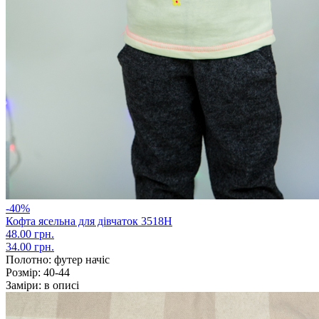
-40%
Кофта ясельна для дівчаток 3518Н
48.00 грн.
34.00 грн.
Полотно:
футер начіс
Розмір:
40-44
Заміри:
в описі