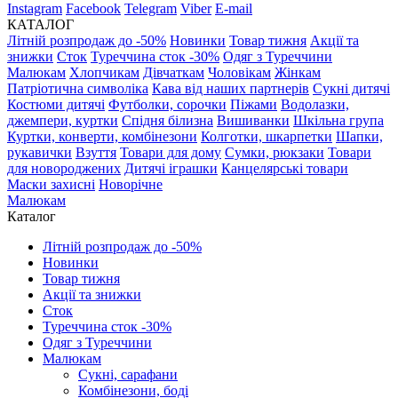
Instagram
Facebook
Telegram
Viber
E-mail
КАТАЛОГ
Літній розпродаж до -50%
Новинки
Товар тижня
Акції та
знижки
Сток
Туреччина сток -30%
Одяг з Туреччини
Малюкам
Хлопчикам
Дівчаткам
Чоловікам
Жінкам
Патріотична символіка
Кава від наших партнерів
Сукні дитячі
Костюми дитячі
Футболки, сорочки
Піжами
Водолазки,
джемпери, куртки
Спідня білизна
Вишиванки
Шкільна група
Куртки, конверти, комбінезони
Колготки, шкарпетки
Шапки,
рукавички
Взуття
Товари для дому
Сумки, рюкзаки
Товари
для новороджених
Дитячі іграшки
Канцелярські товари
Маски захисні
Новорічне
Малюкам
Каталог
Літній розпродаж до -50%
Новинки
Товар тижня
Акції та знижки
Сток
Туреччина сток -30%
Одяг з Туреччини
Малюкам
Сукні, сарафани
Комбінезони, боді