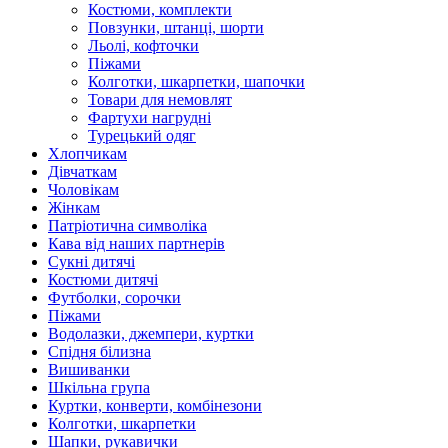
Костюми, комплекти
Повзунки, штанці, шорти
Льолі, кофточки
Піжами
Колготки, шкарпетки, шапочки
Товари для немовлят
Фартухи нагрудні
Турецький одяг
Хлопчикам
Дівчаткам
Чоловікам
Жінкам
Патріотична символіка
Кава від наших партнерів
Сукні дитячі
Костюми дитячі
Футболки, сорочки
Піжами
Водолазки, джемпери, куртки
Спідня білизна
Вишиванки
Шкільна група
Куртки, конверти, комбінезони
Колготки, шкарпетки
Шапки, рукавички