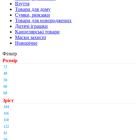
Взуття
Товари для дому
Сумки, рюкзаки
Товари для новороджених
Дитячі іграшки
Канцелярські товари
Маски захисні
Новорічне
Фільтр
Розмір
72
48
56
60
68
Зріст
104
116
110
122
92
50