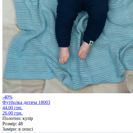
-40%
Футболка дитяча 18003
44.00 грн.
26.00 грн.
Полотно:
кулір
Розмір:
48
Заміри:
в описі