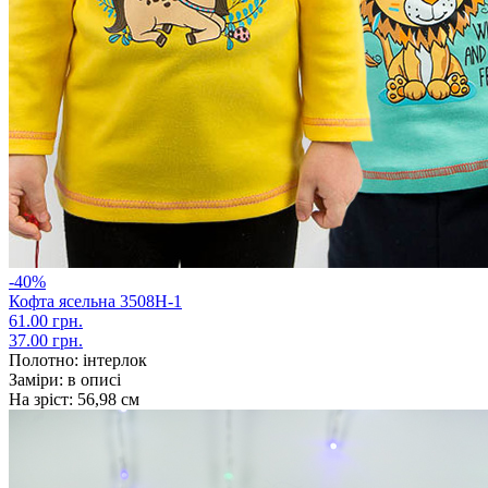
-40%
Кофта ясельна 3508Н-1
61.00 грн.
37.00 грн.
Полотно:
інтерлок
Заміри:
в описі
На зріст:
56,98 см