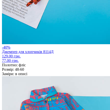
-40%
Джемпер для хлопчиків 8114Д
129.00 грн.
77.00 грн.
Полотно:
фліс
Розмір:
48-60
Заміри:
в описі