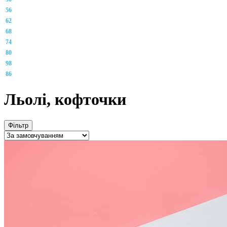
56
62
68
74
80
98
86
Льолі, кофточки
Фільтр