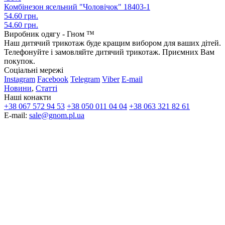
Комбінезон ясельний "Чоловічок" 18403-1
54.60 грн.
54.60 грн.
Виробник одягу - Гном ™
Наш дитячий трикотаж буде кращим вибором для ваших дітей.
Телефонуйте і замовляйте дитячий трикотаж. Приємних Вам
покупок.
Соціальні мережі
Instagram
Facebook
Telegram
Viber
E-mail
Новини
,
Статті
Наші конакти
+38 067 572 94 53
+38 050 011 04 04
+38 063 321 82 61
E-mail:
sale@gnom.pl.ua