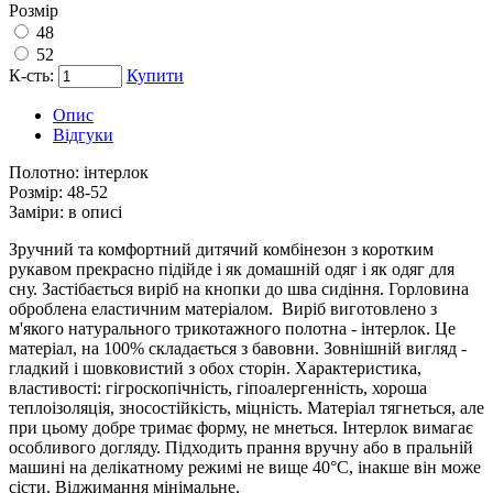
Розмір
48
52
К-сть:
Купити
Опис
Відгуки
Полотно:
інтерлок
Розмір:
48-52
Заміри:
в описі
Зручний та комфортний дитячий комбінезон з коротким
рукавом прекрасно підійде і як домашній одяг і як одяг для
сну. Застібається виріб на кнопки до шва сидіння. Горловина
оброблена еластичним матеріалом. Виріб виготовлено з
м'якого натурального трикотажного полотна - інтерлок. Це
матеріал, на 100% складається з бавовни. Зовнішній вигляд -
гладкий і шовковистий з обох сторін. Характеристика,
властивості: гігроскопічність, гіпоалергенність, хороша
теплоізоляція, зносостійкість, міцність. Матеріал тягнеться, але
при цьому добре тримає форму, не мнеться. Інтерлок вимагає
особливого догляду. Підходить прання вручну або в пральній
машині на делікатному режимі не вище 40°C, інакше він може
сісти. Віджимання мінімальне.