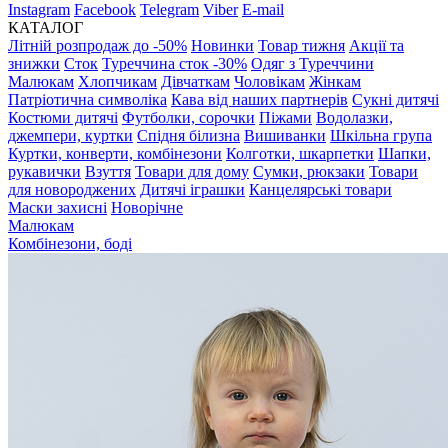
Instagram
Facebook
Telegram
Viber
E-mail
КАТАЛОГ
Літній розпродаж до -50%
Новинки
Товар тижня
Акції та
знижки
Сток
Туреччина сток -30%
Одяг з Туреччини
Малюкам
Хлопчикам
Дівчаткам
Чоловікам
Жінкам
Патріотична символіка
Кава від наших партнерів
Сукні дитячі
Костюми дитячі
Футболки, сорочки
Піжами
Водолазки,
джемпери, куртки
Спідня білизна
Вишиванки
Шкільна група
Куртки, конверти, комбінезони
Колготки, шкарпетки
Шапки,
рукавички
Взуття
Товари для дому
Сумки, рюкзаки
Товари
для новороджених
Дитячі іграшки
Канцелярські товари
Маски захисні
Новорічне
Малюкам
Комбінезони, боді