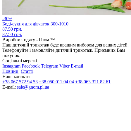
-30%
Боді-сукня для дівчаток 300-1010
87.50 грн.
87.50 грн.
Виробник одягу - Гном ™
Наш дитячий трикотаж буде кращим вибором для ваших дітей.
Телефонуйте і замовляйте дитячий трикотаж. Приємних Вам
покупок.
Соціальні мережі
Instagram
Facebook
Telegram
Viber
E-mail
Новини
,
Статті
Наші конакти
+38 067 572 94 53
+38 050 011 04 04
+38 063 321 82 61
E-mail:
sale@gnom.pl.ua