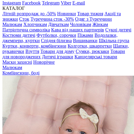
Instagram
Facebook
Telegram
Viber
E-mail
КАТАЛОГ
Літній розпродаж до -50%
Новинки
Товар тижня
Акції та
знижки
Сток
Туреччина сток -30%
Одяг з Туреччини
Малюкам
Хлопчикам
Дівчаткам
Чоловікам
Жінкам
Патріотична символіка
Кава від наших партнерів
Сукні дитячі
Костюми дитячі
Футболки, сорочки
Піжами
Водолазки,
джемпери, куртки
Спідня білизна
Вишиванки
Шкільна група
Куртки, конверти, комбінезони
Колготки, шкарпетки
Шапки,
рукавички
Взуття
Товари для дому
Сумки, рюкзаки
Товари
для новороджених
Дитячі іграшки
Канцелярські товари
Маски захисні
Новорічне
Малюкам
Комбінезони, боді