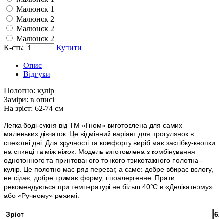
Малюнок 1
Малюнок 2
Малюнок 2
Малюнок 2
К-сть:
Купити
Опис
Відгуки
Полотно:
кулір
Заміри:
в описі
На зріст:
62-74 см
Легка боді-сукня від ТМ «Гном» виготовлена для самих
маленьких дівчаток. Це відмінний варіант для прогулянок в
спекотні дні. Для зручності та комфорту виріб має застібку-кнопки
на спинці та між ніжок. Модель виготовлена з комбінування
однотонного та принтованого тонкого трикотажного полотна -
кулір. Це полотно має ряд переваг, а саме: добре вбирає вологу,
не сідає, добре тримає форму, гіпоалергенне. Прати
рекомендується при температурі не більш 40°C в «Делікатному»
або «Ручному» режимі.
Зріст
6