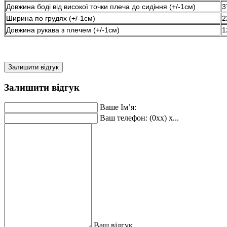
Довжина боді від високої точки плеча до сидіння (+/-1см)
3
Ширина по грудях (+/-1см)
2
Довжина рукава з плечем (+/-1см)
1
Залишити відгук
Залишити відгук
Ваше Ім’я:
Ваш телефон: (0xx) x...
Ваш відгук