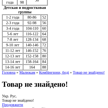
56
года
98
Детская и подростковая
группы
1-2 года
80-86
52
2-3 года
92-98
56
3-4 года
104-110
60
5-6 лет
116-122
64
7-8 лет
128-134
68
9-10 лет
140-146
72
11-12 лет
146-152
76
12-13 лет
152-158
80
13-14 лет
158-164
84
14-16 лет
164
88
Головна
»
Малюкам
»
Комбінезони, боді
»
Товар не знайдено!
Товар не знайдено!
Укр.
Рус.
Товар не знайдено!
Продовжити