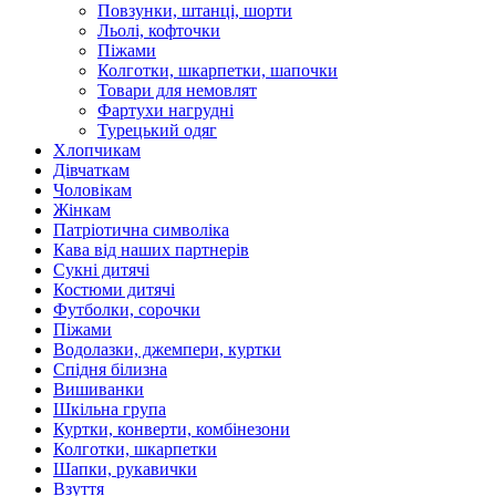
Повзунки, штанці, шорти
Льолі, кофточки
Піжами
Колготки, шкарпетки, шапочки
Товари для немовлят
Фартухи нагрудні
Турецький одяг
Хлопчикам
Дівчаткам
Чоловікам
Жінкам
Патріотична символіка
Кава від наших партнерів
Сукні дитячі
Костюми дитячі
Футболки, сорочки
Піжами
Водолазки, джемпери, куртки
Спідня білизна
Вишиванки
Шкільна група
Куртки, конверти, комбінезони
Колготки, шкарпетки
Шапки, рукавички
Взуття