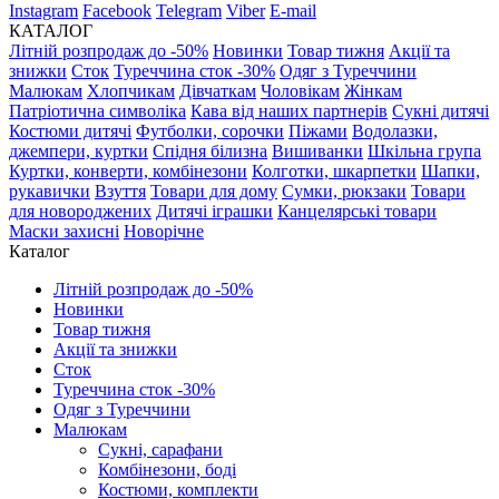
Instagram
Facebook
Telegram
Viber
E-mail
КАТАЛОГ
Літній розпродаж до -50%
Новинки
Товар тижня
Акції та
знижки
Сток
Туреччина сток -30%
Одяг з Туреччини
Малюкам
Хлопчикам
Дівчаткам
Чоловікам
Жінкам
Патріотична символіка
Кава від наших партнерів
Сукні дитячі
Костюми дитячі
Футболки, сорочки
Піжами
Водолазки,
джемпери, куртки
Спідня білизна
Вишиванки
Шкільна група
Куртки, конверти, комбінезони
Колготки, шкарпетки
Шапки,
рукавички
Взуття
Товари для дому
Сумки, рюкзаки
Товари
для новороджених
Дитячі іграшки
Канцелярські товари
Маски захисні
Новорічне
Каталог
Літній розпродаж до -50%
Новинки
Товар тижня
Акції та знижки
Сток
Туреччина сток -30%
Одяг з Туреччини
Малюкам
Сукні, сарафани
Комбінезони, боді
Костюми, комплекти