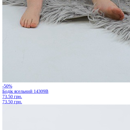
-50%
Бодік ясельний 14309В
73.50 грн.
73.50 грн.