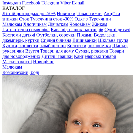
Instagram
Facebook
Telegram
Viber
E-mail
КАТАЛОГ
Літній розпродаж до -50%
Новинки
Товар тижня
Акції та
знижки
Сток
Туреччина сток -30%
Одяг з Туреччини
Малюкам
Хлопчикам
Дівчаткам
Чоловікам
Жінкам
Патріотична символіка
Кава від наших партнерів
Сукні дитячі
Костюми дитячі
Футболки, сорочки
Піжами
Водолазки,
джемпери, куртки
Спідня білизна
Вишиванки
Шкільна група
Куртки, конверти, комбінезони
Колготки, шкарпетки
Шапки,
рукавички
Взуття
Товари для дому
Сумки, рюкзаки
Товари
для новороджених
Дитячі іграшки
Канцелярські товари
Маски захисні
Новорічне
Малюкам
Комбінезони, боді