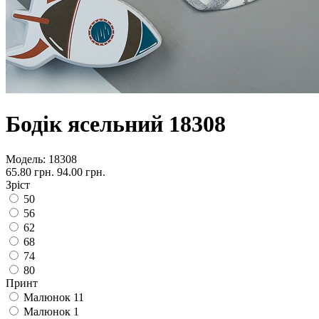
Бодік ясельний 18308
Модель:
18308
65.80 грн.
94.00 грн.
Зріст
50
56
62
68
74
80
Принт
Малюнок 11
Малюнок 1