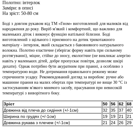
Полотно:
інтерлок
Заміри:
в описі
На зріст:
50-80 см
Боді з довгим рукавом від ТМ «Гном» виготовлений для малюків від
народження до року. Виріб м'який і комфортний, що важливо для
маленьких діток і виконує функцію натільної білизни. Боді
виготовлений з щільного і приємного на дотик трикотажного
матеріалу - інтерлок, який складається з бавовняного натурального
волокна. Полотно еластичне (зберігає форму навіть при сильному
розтягуванні), міцне, стійке до зносу, екологічне (не викликає алергію
навіть у маленьких дітей, добре пропускає повітря, дозволяє шкірі
дихати). Однак потрібно бути акуратним при пранні, а особливо з
температурою води. Не дотримання правильного режиму може
спричинити усадку. Рекомендований догляд за виробом: ручне або
машинне прання на малих обертах при температурі не вище 30 °C із
застосуванням м'якого миючого засобу, прасування при невисокій
температурі з виворітного боку.
Зріст
50
56
62
68
Довжина від плеча до сидіння (+/-1см)
32
35
37
40
Ширина по грудях (+/-1см)
19
19
21
21
Довжина рукава з плечем (+/-1см)
21
24
26
29