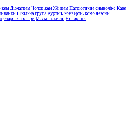
икам
Дівчаткам
Чоловікам
Жінкам
Патріотична символіка
Кава
иванки
Шкільна група
Куртки, конверти, комбінезони
целярські товари
Маски захисні
Новорічне