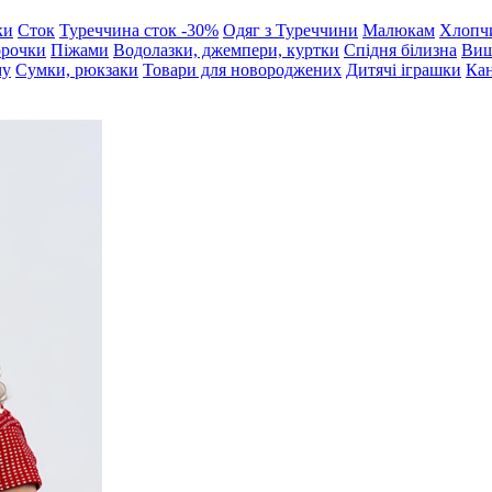
ки
Сток
Туреччина сток -30%
Одяг з Туреччини
Малюкам
Хлопч
орочки
Піжами
Водолазки, джемпери, куртки
Спідня білизна
Виш
му
Сумки, рюкзаки
Товари для новороджених
Дитячі іграшки
Кан