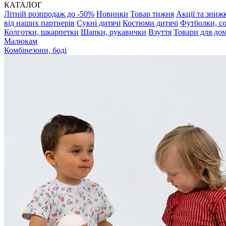
КАТАЛОГ
Літній розпродаж до -50%
Новинки
Товар тижня
Акції та зниж
від наших партнерів
Сукні дитячі
Костюми дитячі
Футболки, с
Колготки, шкарпетки
Шапки, рукавички
Взуття
Товари для до
Малюкам
Комбінезони, боді