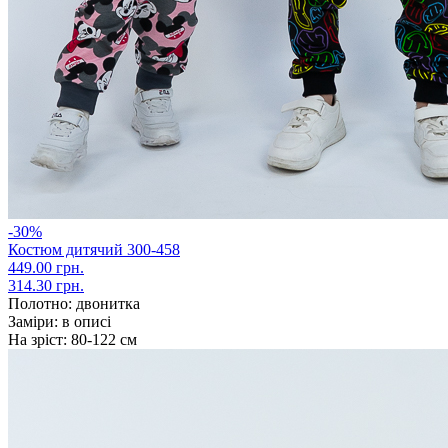
-30%
Костюм дитячий 300-458
449.00 грн.
314.30 грн.
Полотно:
двонитка
Заміри:
в описі
На зріст:
80-122 см