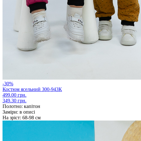
-30%
Костюм ясельний 300-943К
499.00 грн.
349.30 грн.
Полотно:
капітон
Заміри:
в описі
На зріст:
68-98 см