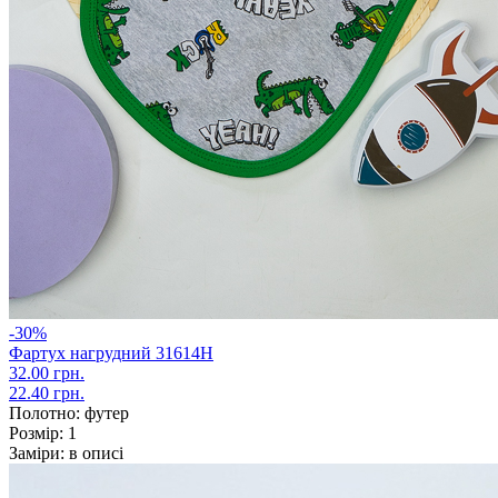
-30%
Фартух нагрудний 31614Н
32.00 грн.
22.40 грн.
Полотно:
футер
Розмір:
1
Заміри:
в описі