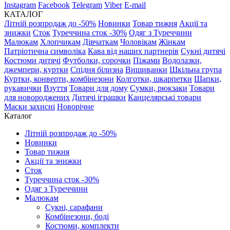
Instagram
Facebook
Telegram
Viber
E-mail
КАТАЛОГ
Літній розпродаж до -50%
Новинки
Товар тижня
Акції та
знижки
Сток
Туреччина сток -30%
Одяг з Туреччини
Малюкам
Хлопчикам
Дівчаткам
Чоловікам
Жінкам
Патріотична символіка
Кава від наших партнерів
Сукні дитячі
Костюми дитячі
Футболки, сорочки
Піжами
Водолазки,
джемпери, куртки
Спідня білизна
Вишиванки
Шкільна група
Куртки, конверти, комбінезони
Колготки, шкарпетки
Шапки,
рукавички
Взуття
Товари для дому
Сумки, рюкзаки
Товари
для новороджених
Дитячі іграшки
Канцелярські товари
Маски захисні
Новорічне
Каталог
Літній розпродаж до -50%
Новинки
Товар тижня
Акції та знижки
Сток
Туреччина сток -30%
Одяг з Туреччини
Малюкам
Сукні, сарафани
Комбінезони, боді
Костюми, комплекти