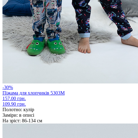
-30%
Піжама для хлопчиків 5303М
157.00 грн.
109.90 грн.
Полотно:
кулір
Заміри:
в описі
На зріст:
86-134 см