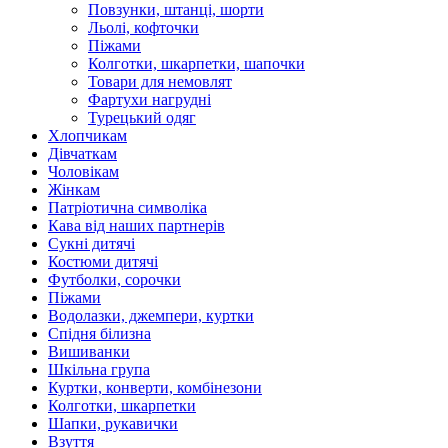
Повзунки, штанці, шорти
Льолі, кофточки
Піжами
Колготки, шкарпетки, шапочки
Товари для немовлят
Фартухи нагрудні
Турецький одяг
Хлопчикам
Дівчаткам
Чоловікам
Жінкам
Патріотична символіка
Кава від наших партнерів
Сукні дитячі
Костюми дитячі
Футболки, сорочки
Піжами
Водолазки, джемпери, куртки
Спідня білизна
Вишиванки
Шкільна група
Куртки, конверти, комбінезони
Колготки, шкарпетки
Шапки, рукавички
Взуття