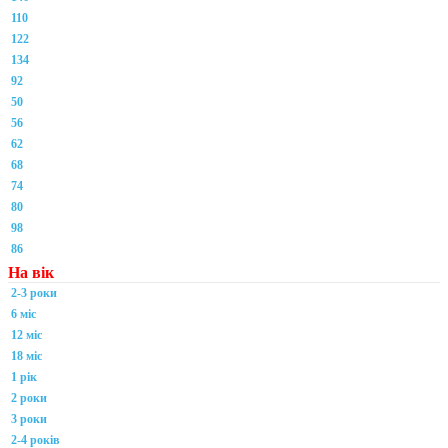
110
122
134
92
50
56
62
68
74
80
98
86
На вік
2-3 роки
6 міс
12 міс
18 міс
1 рік
2 роки
3 роки
2-4 років