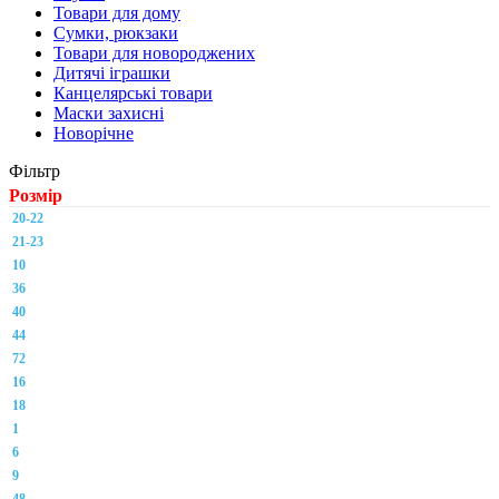
Товари для дому
Сумки, рюкзаки
Товари для новороджених
Дитячі іграшки
Канцелярські товари
Маски захисні
Новорічне
Фільтр
Розмір
20-22
21-23
10
36
40
44
72
16
18
1
6
9