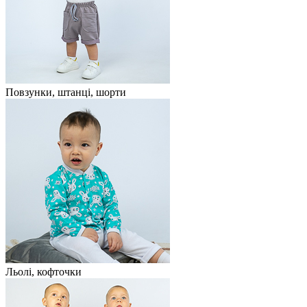
Повзунки, штанці, шорти
Льолі, кофточки