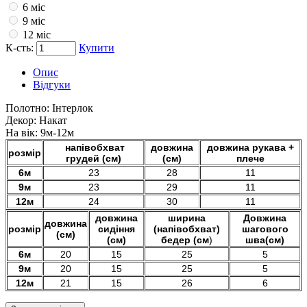
6 міс
9 міс
12 міс
К-сть:
Купити
Опис
Відгуки
Полотно:
Інтерлок
Декор:
Накат
На вік:
9м-12м
напівобхват
довжина
довжина рукава +
розмір
грудей (см)
(см)
плече
6м
23
28
11
9м
23
29
11
12м
24
30
11
довжина
ширина
Довжина
довжина
розмір
сидіння
(напівобхват)
шагового
(см)
(см)
бедер (см
)
шва(см)
6м
20
15
25
5
9м
20
15
25
5
12м
21
15
26
6