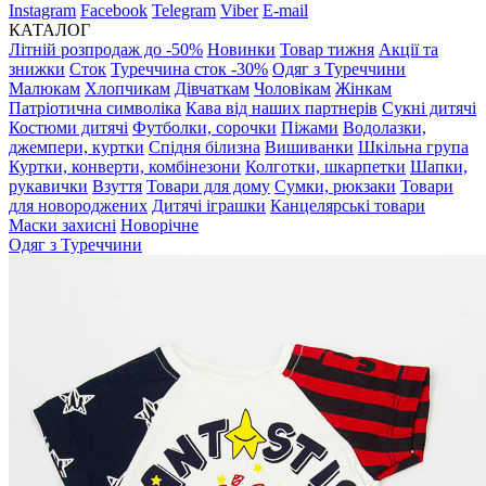
Instagram
Facebook
Telegram
Viber
E-mail
КАТАЛОГ
Літній розпродаж до -50%
Новинки
Товар тижня
Акції та
знижки
Сток
Туреччина сток -30%
Одяг з Туреччини
Малюкам
Хлопчикам
Дівчаткам
Чоловікам
Жінкам
Патріотична символіка
Кава від наших партнерів
Сукні дитячі
Костюми дитячі
Футболки, сорочки
Піжами
Водолазки,
джемпери, куртки
Спідня білизна
Вишиванки
Шкільна група
Куртки, конверти, комбінезони
Колготки, шкарпетки
Шапки,
рукавички
Взуття
Товари для дому
Сумки, рюкзаки
Товари
для новороджених
Дитячі іграшки
Канцелярські товари
Маски захисні
Новорічне
Одяг з Туреччини