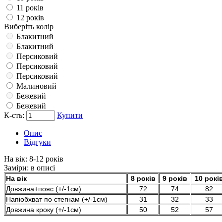
11 років
12 років
Виберіть колір
Блакитний
Блакитний
Персиковий
Персиковий
Персиковий
Малиновий
Бежевий
Бежевий
К-сть:
Купити
Опис
Відгуки
На вік:
8-12 років
Заміри:
в описі
На вік
8 років
9 років
10 рокі
Довжина+пояс (+/-1см)
72
74
82
Напіобхват по стегнам (+/-1см)
31
32
33
Довжина кроку (+/-1см)
50
52
57