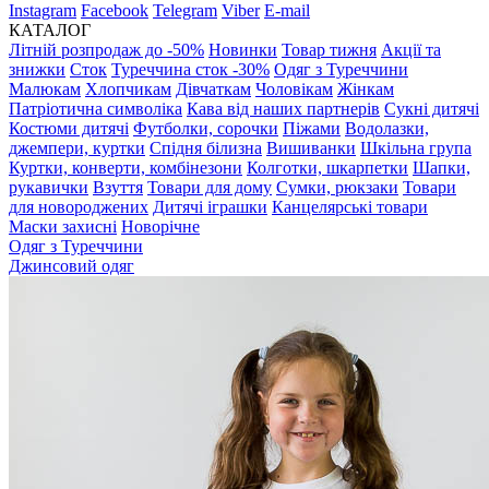
Instagram
Facebook
Telegram
Viber
E-mail
КАТАЛОГ
Літній розпродаж до -50%
Новинки
Товар тижня
Акції та
знижки
Сток
Туреччина сток -30%
Одяг з Туреччини
Малюкам
Хлопчикам
Дівчаткам
Чоловікам
Жінкам
Патріотична символіка
Кава від наших партнерів
Сукні дитячі
Костюми дитячі
Футболки, сорочки
Піжами
Водолазки,
джемпери, куртки
Спідня білизна
Вишиванки
Шкільна група
Куртки, конверти, комбінезони
Колготки, шкарпетки
Шапки,
рукавички
Взуття
Товари для дому
Сумки, рюкзаки
Товари
для новороджених
Дитячі іграшки
Канцелярські товари
Маски захисні
Новорічне
Одяг з Туреччини
Джинсовий одяг