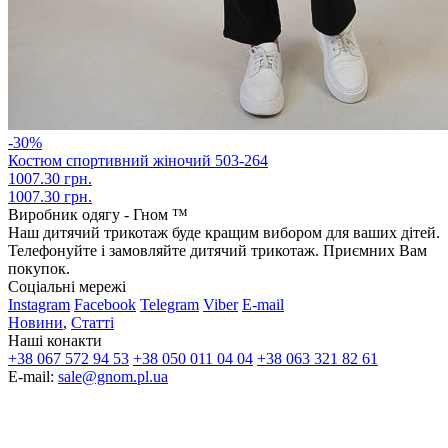
-30%
Костюм спортивний жіночий 503-264
1007.30 грн.
1007.30 грн.
Виробник одягу - Гном ™
Наш дитячий трикотаж буде кращим вибором для ваших дітей.
Телефонуйте і замовляйте дитячий трикотаж. Приємних Вам
покупок.
Соціальні мережі
Instagram
Facebook
Telegram
Viber
E-mail
Новини
,
Статті
Наші конакти
+38 067 572 94 53
+38 050 011 04 04
+38 063 321 82 61
E-mail:
sale@gnom.pl.ua