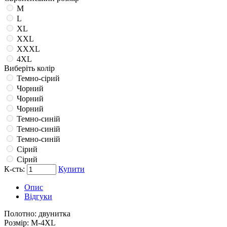
M
L
XL
XXL
XXXL
4XL
Виберіть колір
Темно-сірий
Чорний
Чорний
Чорний
Темно-синій
Темно-синій
Темно-синій
Сірий
Сірий
К-сть:
Купити
Опис
Відгуки
Полотно:
двунитка
Розмір:
M-4XL