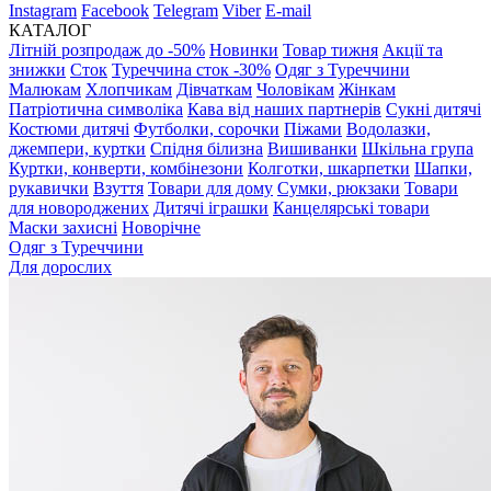
Instagram
Facebook
Telegram
Viber
E-mail
КАТАЛОГ
Літній розпродаж до -50%
Новинки
Товар тижня
Акції та
знижки
Сток
Туреччина сток -30%
Одяг з Туреччини
Малюкам
Хлопчикам
Дівчаткам
Чоловікам
Жінкам
Патріотична символіка
Кава від наших партнерів
Сукні дитячі
Костюми дитячі
Футболки, сорочки
Піжами
Водолазки,
джемпери, куртки
Спідня білизна
Вишиванки
Шкільна група
Куртки, конверти, комбінезони
Колготки, шкарпетки
Шапки,
рукавички
Взуття
Товари для дому
Сумки, рюкзаки
Товари
для новороджених
Дитячі іграшки
Канцелярські товари
Маски захисні
Новорічне
Одяг з Туреччини
Для дорослих