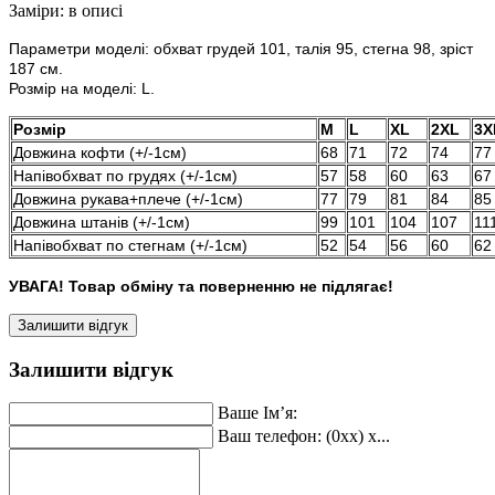
Заміри:
в описі
Параметри моделі: обхват грудей 101, талія 95, стегна 98, зріст
187 см.
Розмір на моделі: L.
Розмір
M
L
XL
2XL
3X
Довжина кофти (+/-1см)
68
71
72
74
77
Напівобхват по грудях (+/-1см)
57
58
60
63
67
Довжина рукава+плече (+/-1см)
77
79
81
84
85
Довжина штанів (+/-1см)
99
101
104
107
11
Напівобхват по стегнам (+/-1см)
52
54
56
60
62
УВАГА! Товар обміну та поверненню не підлягає!
Залишити відгук
Залишити відгук
Ваше Ім’я:
Ваш телефон: (0xx) x...