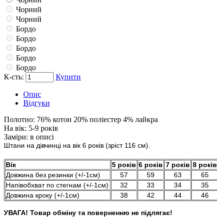
Чорний
Чорний
Бордо
Бордо
Бордо
Бордо
Бордо
К-сть:
Купити
Опис
Відгуки
Полотно:
76% котон 20% поліестер 4% лайкра
На вік:
5-9 років
Заміри:
в описі
Штани на дівчинці на вік 6 років (зріст 116 см).
Вік
5 років
6 років
7 років
8 років
Довжина без резинки (+/-1см)
57
59
63
65
Напівобхват по стегнам (+/-1см)
32
33
34
35
Довжина кроку (+/-1см)
38
42
44
46
УВАГА! Товар обміну та поверненню не підлягає!