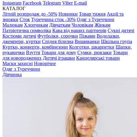
Instagram
Facebook
Telegram
Viber
E-mail
КАТАЛОГ
Літній розпродаж до -50%
Новинки
Товар тижня
Акції та
знижки
Сток
Туреччина сток -30%
Одяг з Туреччини
Малюкам
Хлопчикам
Дівчаткам
Чоловікам
Жінкам
Патріотична символіка
Кава від наших партнерів
Сукні дитячі
Костюми дитячі
Футболки, сорочки
Піжами
Водолазки,
джемпери, куртки
Спідня білизна
Вишиванки
Шкільна група
Куртки, конверти, комбінезони
Колготки, шкарпетки
Шапки,
рукавички
Взуття
Товари для дому
Сумки, рюкзаки
Товари
для новороджених
Дитячі іграшки
Канцелярські товари
Маски захисні
Новорічне
Одяг з Туреччини
Дівчинка