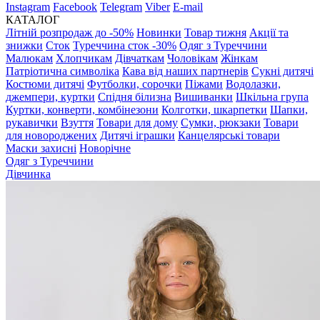
Instagram
Facebook
Telegram
Viber
E-mail
КАТАЛОГ
Літній розпродаж до -50%
Новинки
Товар тижня
Акції та
знижки
Сток
Туреччина сток -30%
Одяг з Туреччини
Малюкам
Хлопчикам
Дівчаткам
Чоловікам
Жінкам
Патріотична символіка
Кава від наших партнерів
Сукні дитячі
Костюми дитячі
Футболки, сорочки
Піжами
Водолазки,
джемпери, куртки
Спідня білизна
Вишиванки
Шкільна група
Куртки, конверти, комбінезони
Колготки, шкарпетки
Шапки,
рукавички
Взуття
Товари для дому
Сумки, рюкзаки
Товари
для новороджених
Дитячі іграшки
Канцелярські товари
Маски захисні
Новорічне
Одяг з Туреччини
Дівчинка