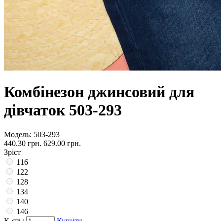
Комбінезон джинсовий для
дівчаток 503-293
Модель:
503-293
440.30 грн.
629.00 грн.
Зріст
116
122
128
134
140
146
К-сть:
Купити