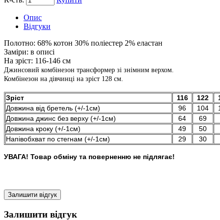
Опис
Відгуки
Полотно:
68% котон 30% поліестер 2% еластан
Заміри:
в описі
На зріст:
116-146 см
Джинсовий комбінезон трансформер зі знімним верхом.
Комбінезон на дівчинці на зріст 128 см.
Зріст
116
122
Довжина від бретель (+/-1см)
96
104
Довжина джинс без верху (+/-1см)
64
69
Довжина кроку (+/-1см)
49
50
Напівобхват по стегнам (+/-1см)
29
30
УВАГА! Товар обміну та поверненню не підлягає!
Залишити відгук
Залишити відгук