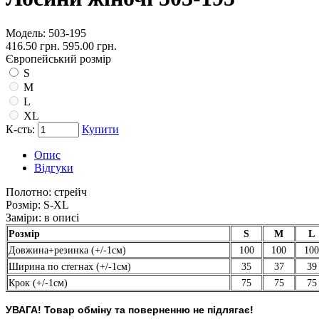
Модель:
503-195
416.50 грн.
595.00 грн.
Європейський розмір
S
M
L
XL
К-сть:
Купити
Опис
Відгуки
Полотно:
стрейч
Розмір:
S-XL
Заміри:
в описі
Розмір
S
M
L
Довжина+резинка (+/-1см)
100
100
100
Ширина по стегнах (+/-1см)
35
37
39
Крок (+/-1см)
75
75
75
УВАГА! Товар обміну та поверненню не підлягає!