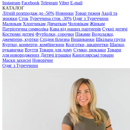
Instagram
Facebook
Telegram
Viber
E-mail
КАТАЛОГ
Літній розпродаж до -50%
Новинки
Товар тижня
Акції та
знижки
Сток
Туреччина сток -30%
Одяг з Туреччини
Малюкам
Хлопчикам
Дівчаткам
Чоловікам
Жінкам
Патріотична символіка
Кава від наших партнерів
Сукні дитячі
Костюми дитячі
Футболки, сорочки
Піжами
Водолазки,
джемпери, куртки
Спідня білизна
Вишиванки
Шкільна група
Куртки, конверти, комбінезони
Колготки, шкарпетки
Шапки,
рукавички
Взуття
Товари для дому
Сумки, рюкзаки
Товари
для новороджених
Дитячі іграшки
Канцелярські товари
Маски захисні
Новорічне
Одяг з Туреччини