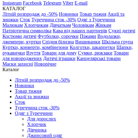
Instagram
Facebook
Telegram
Viber
E-mail
КАТАЛОГ
Літній розпродаж до -50%
Новинки
Товар тижня
Акції та
знижки
Сток
Туреччина сток -30%
Одяг з Туреччини
Малюкам
Хлопчикам
Дівчаткам
Чоловікам
Жінкам
Патріотична символіка
Кава від наших партнерів
Сукні дитячі
Костюми дитячі
Футболки, сорочки
Піжами
Водолазки,
джемпери, куртки
Спідня білизна
Вишиванки
Шкільна група
Куртки, конверти, комбінезони
Колготки, шкарпетки
Шапки,
рукавички
Взуття
Товари для дому
Сумки, рюкзаки
Товари
для новороджених
Дитячі іграшки
Канцелярські товари
Маски захисні
Новорічне
Каталог
Літній розпродаж до -50%
Новинки
Товар тижня
Акції та знижки
Сток
Туреччина сток -30%
Одяг з Туреччини
Для дорослих
Хлопчик
Дівчинка
Джинсовий одяг