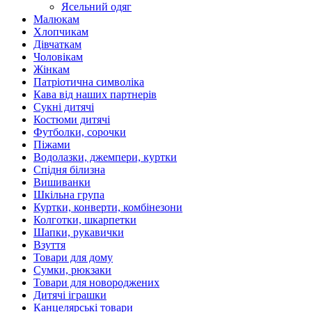
Ясельний одяг
Малюкам
Хлопчикам
Дівчаткам
Чоловікам
Жінкам
Патріотична символіка
Кава від наших партнерів
Сукні дитячі
Костюми дитячі
Футболки, сорочки
Піжами
Водолазки, джемпери, куртки
Спідня білизна
Вишиванки
Шкільна група
Куртки, конверти, комбінезони
Колготки, шкарпетки
Шапки, рукавички
Взуття
Товари для дому
Сумки, рюкзаки
Товари для новороджених
Дитячі іграшки
Канцелярські товари