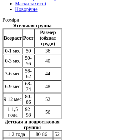
Маски захисні
Новорічне
Розміри
Ясельная группа
Размер
Возраст
Рост
(обхват
груди)
0-1 мес
50
36
50-
0-3 мес
40
56
56-
3-6 мес
44
62
68-
6-9 мес
48
74
80-
9-12 мес
52
86
1-1,5
92-
56
года
98
Детская и подростковая
группы
1-2 года
80-86
52