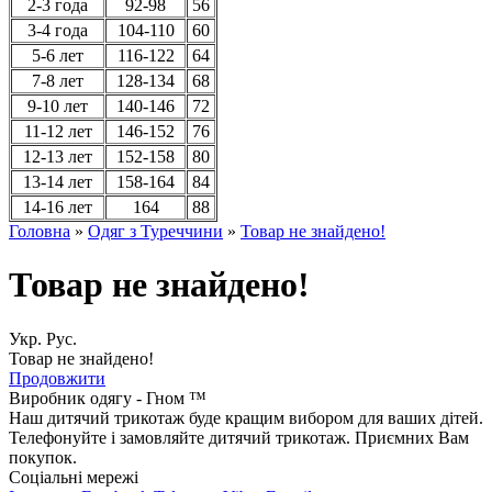
2-3 года
92-98
56
3-4 года
104-110
60
5-6 лет
116-122
64
7-8 лет
128-134
68
9-10 лет
140-146
72
11-12 лет
146-152
76
12-13 лет
152-158
80
13-14 лет
158-164
84
14-16 лет
164
88
Головна
»
Одяг з Туреччини
»
Товар не знайдено!
Товар не знайдено!
Укр.
Рус.
Товар не знайдено!
Продовжити
Виробник одягу - Гном ™
Наш дитячий трикотаж буде кращим вибором для ваших дітей.
Телефонуйте і замовляйте дитячий трикотаж. Приємних Вам
покупок.
Соціальні мережі