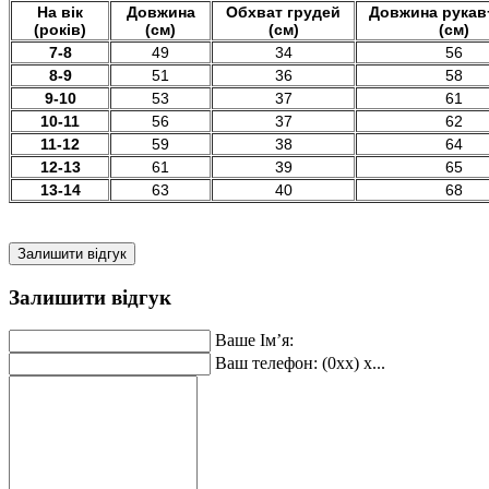
На вік
Довжина
Обхват грудей
Довжина рукав
(років)
(см)
(см)
(см)
7-8
49
34
56
8-9
51
36
58
9-10
53
37
61
10-11
56
37
62
11-12
59
38
64
12-13
61
39
65
13-14
63
40
68
Залишити відгук
Залишити відгук
Ваше Ім’я:
Ваш телефон: (0xx) x...