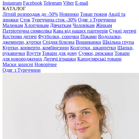
Instagram
Facebook
Telegram
Viber
E-mail
КАТАЛОГ
Літній розпродаж до -50%
Новинки
Товар тижня
Акції та
знижки
Сток
Туреччина сток -30%
Одяг з Туреччини
Малюкам
Хлопчикам
Дівчаткам
Чоловікам
Жінкам
Патріотична символіка
Кава від наших партнерів
Сукні дитячі
Костюми дитячі
Футболки, сорочки
Піжами
Водолазки,
джемпери, куртки
Спідня білизна
Вишиванки
Шкільна група
Куртки, конверти, комбінезони
Колготки, шкарпетки
Шапки,
рукавички
Взуття
Товари для дому
Сумки, рюкзаки
Товари
для новороджених
Дитячі іграшки
Канцелярські товари
Маски захисні
Новорічне
Одяг з Туреччини