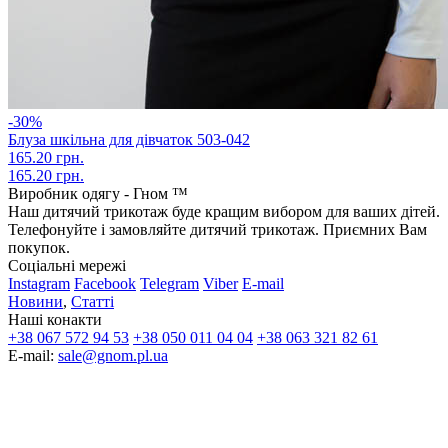
-30%
Блуза шкільна для дівчаток 503-042
165.20 грн.
165.20 грн.
Виробник одягу - Гном ™
Наш дитячий трикотаж буде кращим вибором для ваших дітей.
Телефонуйте і замовляйте дитячий трикотаж. Приємних Вам
покупок.
Соціальні мережі
Instagram
Facebook
Telegram
Viber
E-mail
Новини
,
Статті
Наші конакти
+38 067 572 94 53
+38 050 011 04 04
+38 063 321 82 61
E-mail:
sale@gnom.pl.ua