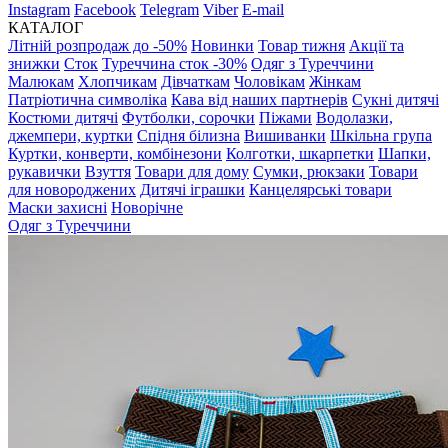
Instagram
Facebook
Telegram
Viber
E-mail
КАТАЛОГ
Літній розпродаж до -50%
Новинки
Товар тижня
Акції та
знижки
Сток
Туреччина сток -30%
Одяг з Туреччини
Малюкам
Хлопчикам
Дівчаткам
Чоловікам
Жінкам
Патріотична символіка
Кава від наших партнерів
Сукні дитячі
Костюми дитячі
Футболки, сорочки
Піжами
Водолазки,
джемпери, куртки
Спідня білизна
Вишиванки
Шкільна група
Куртки, конверти, комбінезони
Колготки, шкарпетки
Шапки,
рукавички
Взуття
Товари для дому
Сумки, рюкзаки
Товари
для новороджених
Дитячі іграшки
Канцелярські товари
Маски захисні
Новорічне
Одяг з Туреччини