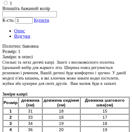
1
Впишіть бажаний колір
К-сть:
Купити
Опис
Відгуки
Полотно:
бавовна
Розмір:
1
Заміри:
в описі
Стильні та легкі дитячі капрі. Зшиті з високоякісного полотна.
Ідеальний вибір для жаркого літа. Ширина пояса регулюється
резинкою і ременем, Вашій дитині буде комфортно і зручно. У даній
моделі п'ять кишень, в які хлопчик може ховати водні пістолети,
жуйки або цукерки для своїх друзів. Ваш малюк буде в захваті.
Заміри капрі:
довжина
довжина сидіння
Довжина шагового
Розмір
(см)
(см)
шва(см)
1
31
18
15
2
33
18
17
3
34
19
18
4
36
20
19