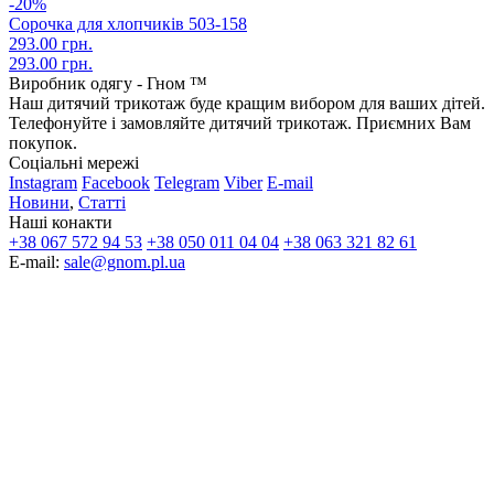
-20%
Сорочка для хлопчиків 503-158
293.00 грн.
293.00 грн.
Виробник одягу - Гном ™
Наш дитячий трикотаж буде кращим вибором для ваших дітей.
Телефонуйте і замовляйте дитячий трикотаж. Приємних Вам
покупок.
Соціальні мережі
Instagram
Facebook
Telegram
Viber
E-mail
Новини
,
Статті
Наші конакти
+38 067 572 94 53
+38 050 011 04 04
+38 063 321 82 61
E-mail:
sale@gnom.pl.ua