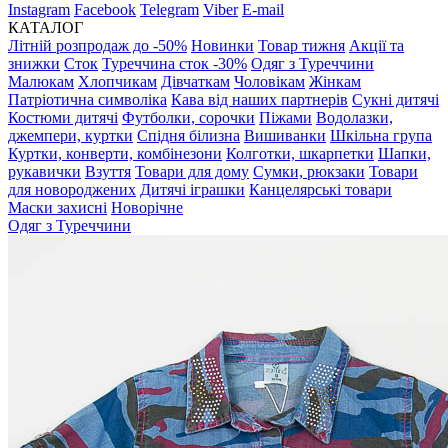
Instagram
Facebook
Telegram
Viber
E-mail
КАТАЛОГ
Літній розпродаж до -50%
Новинки
Товар тижня
Акції та
знижки
Сток
Туреччина сток -30%
Одяг з Туреччини
Малюкам
Хлопчикам
Дівчаткам
Чоловікам
Жінкам
Патріотична символіка
Кава від наших партнерів
Сукні дитячі
Костюми дитячі
Футболки, сорочки
Піжами
Водолазки,
джемпери, куртки
Спідня білизна
Вишиванки
Шкільна група
Куртки, конверти, комбінезони
Колготки, шкарпетки
Шапки,
рукавички
Взуття
Товари для дому
Сумки, рюкзаки
Товари
для новороджених
Дитячі іграшки
Канцелярські товари
Маски захисні
Новорічне
Одяг з Туреччини