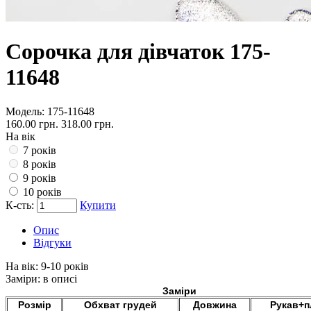
Сорочка для дівчаток 175-
11648
Модель:
175-11648
160.00 грн.
318.00 грн.
На вік
7 років
8 років
9 років
10 років
К-сть:
Купити
Опис
Відгуки
На вік:
9-10 років
Заміри:
в описі
Заміри
Розмір
Обхват грудей
Довжина
Рукав+п