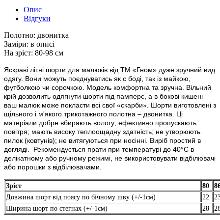
Опис
Відгуки
Полотно:
двонитка
Заміри:
в описі
На зріст:
80-98 см
Яскраві літні шорти для малюків від ТМ «Гном» дуже зручний вид
одягу. Вони можуть поєднуватись як с боді, так із майкою,
футболкою чи сорочкою. Модель комфортна та зручна. Вільний
крій дозволить одягнути шорти під памперс, а в бокові кишені
ваш малюк може покласти всі свої «скарби». Шорти виготовлені з
щільного і м'якого трикотажного полотна – двонитка. Ці
матеріали добре вбирають вологу; ефективно пропускають
повітря; мають високу теплоощадну здатність; не утворюють
пилок (ковтунів); не витягуються при носінні. Виріб простий в
догляді. Рекомендується прати при температурі до 40°C в
делікатному або ручному режимі, не використовувати відбілювачі
або порошки з відбілювачами.
Зріст
80
8
Довжина шорт від поясу по бічному шву (+/-1см)
22
2
Ширина шорт по стегнах (+/-1см)
28
2