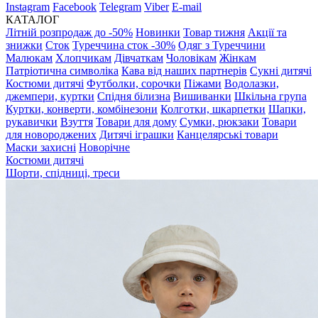
Instagram
Facebook
Telegram
Viber
E-mail
КАТАЛОГ
Літній розпродаж до -50%
Новинки
Товар тижня
Акції та
знижки
Сток
Туреччина сток -30%
Одяг з Туреччини
Малюкам
Хлопчикам
Дівчаткам
Чоловікам
Жінкам
Патріотична символіка
Кава від наших партнерів
Сукні дитячі
Костюми дитячі
Футболки, сорочки
Піжами
Водолазки,
джемпери, куртки
Спідня білизна
Вишиванки
Шкільна група
Куртки, конверти, комбінезони
Колготки, шкарпетки
Шапки,
рукавички
Взуття
Товари для дому
Сумки, рюкзаки
Товари
для новороджених
Дитячі іграшки
Канцелярські товари
Маски захисні
Новорічне
Костюми дитячі
Шорти, спідниці, треси