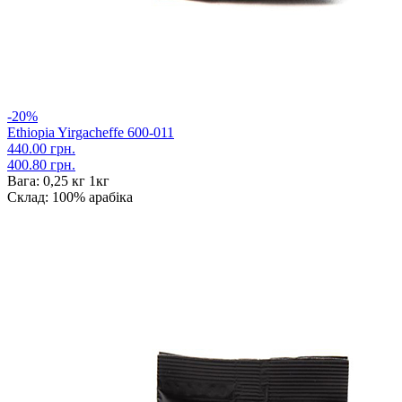
-20%
Ethiopia Yirgacheffe 600-011
440.00 грн.
400.80 грн.
Вага:
0,25 кг 1кг
Склад:
100% арабіка