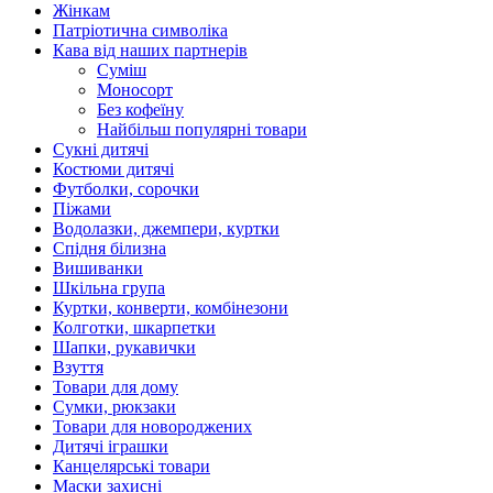
Жінкам
Патріотична символіка
Кава від наших партнерів
Суміш
Моносорт
Без кофеїну
Найбільш популярні товари
Сукні дитячі
Костюми дитячі
Футболки, сорочки
Піжами
Водолазки, джемпери, куртки
Спідня білизна
Вишиванки
Шкільна група
Куртки, конверти, комбінезони
Колготки, шкарпетки
Шапки, рукавички
Взуття
Товари для дому
Сумки, рюкзаки
Товари для новороджених
Дитячі іграшки
Канцелярські товари
Маски захисні