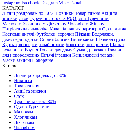
Instagram
Facebook
Telegram
Viber
E-mail
КАТАЛОГ
Літній розпродаж до -50%
Новинки
Товар тижня
Акції та
знижки
Сток
Туреччина сток -30%
Одяг з Туреччини
Малюкам
Хлопчикам
Дівчаткам
Чоловікам
Жінкам
Патріотична символіка
Кава від наших партнерів
Сукні дитячі
Костюми дитячі
Футболки, сорочки
Піжами
Водолазки,
джемпери, куртки
Спідня білизна
Вишиванки
Шкільна група
Куртки, конверти, комбінезони
Колготки, шкарпетки
Шапки,
рукавички
Взуття
Товари для дому
Сумки, рюкзаки
Товари
для новороджених
Дитячі іграшки
Канцелярські товари
Маски захисні
Новорічне
Каталог
Літній розпродаж до -50%
Новинки
Товар тижня
Акції та знижки
Сток
Туреччина сток -30%
Одяг з Туреччини
Малюкам
Хлопчикам
Дівчаткам
Чоловікам