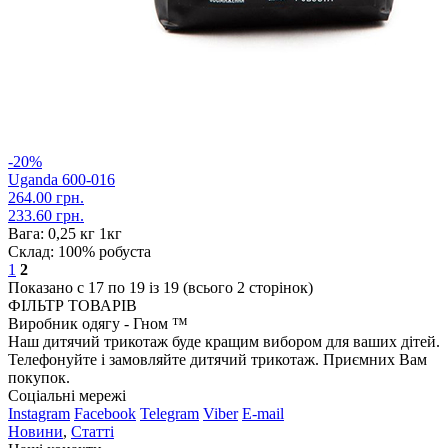
-20%
Uganda 600-016
264.00 грн.
233.60 грн.
Вага:
0,25 кг 1кг
Склад:
100% робуста
1
2
Показано с 17 по 19 із 19 (всього 2 сторінок)
ФІЛЬТР ТОВАРІВ
Виробник одягу - Гном ™
Наш дитячий трикотаж буде кращим вибором для ваших дітей.
Телефонуйте і замовляйте дитячий трикотаж. Приємних Вам
покупок.
Соціальні мережі
Instagram
Facebook
Telegram
Viber
E-mail
Новини
,
Статті