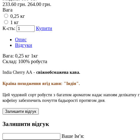
233.60 грн.
264.00 грн.
Вага
0,25 кг
1 кг
К-сть:
Купити
Опис
Відгуки
Вага:
0,25 кг 1кг
Склад:
100% робуста
India Cherry AA
-
свіжообсмажена кава.
Країна походження ягід кави: "Індія".
Цей чудовий сорт робусти з багатим ароматом надає напоям делікатну гі
кофеїну забезпечить почуття бадьорості протягом дня.
Залишити відгук
Залишити відгук
Ваше Ім’я: