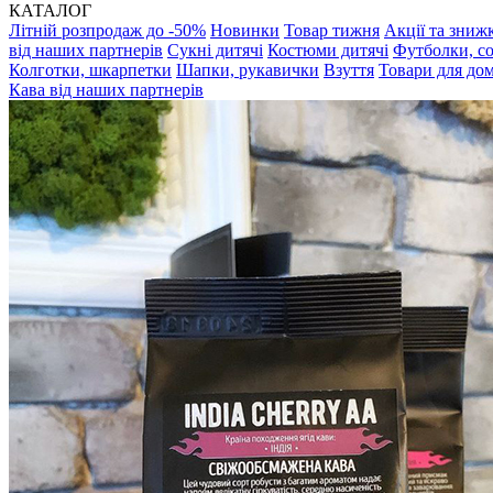
КАТАЛОГ
Літній розпродаж до -50%
Новинки
Товар тижня
Акції та зниж
від наших партнерів
Сукні дитячі
Костюми дитячі
Футболки, с
Колготки, шкарпетки
Шапки, рукавички
Взуття
Товари для до
Кава від наших партнерів