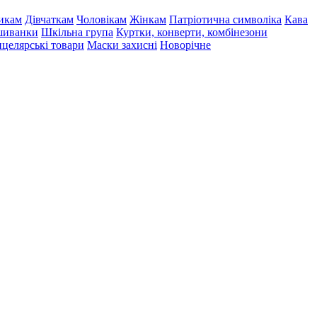
икам
Дівчаткам
Чоловікам
Жінкам
Патріотична символіка
Кава
иванки
Шкільна група
Куртки, конверти, комбінезони
целярські товари
Маски захисні
Новорічне