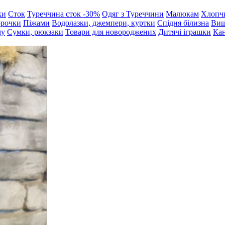
ки
Сток
Туреччина сток -30%
Одяг з Туреччини
Малюкам
Хлопч
орочки
Піжами
Водолазки, джемпери, куртки
Спідня білизна
Виш
му
Сумки, рюкзаки
Товари для новороджених
Дитячі іграшки
Кан