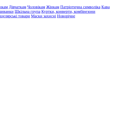
икам
Дівчаткам
Чоловікам
Жінкам
Патріотична символіка
Кава
иванки
Шкільна група
Куртки, конверти, комбінезони
целярські товари
Маски захисні
Новорічне