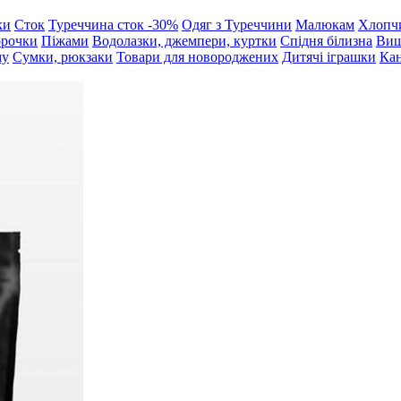
ки
Сток
Туреччина сток -30%
Одяг з Туреччини
Малюкам
Хлопч
орочки
Піжами
Водолазки, джемпери, куртки
Спідня білизна
Виш
му
Сумки, рюкзаки
Товари для новороджених
Дитячі іграшки
Кан