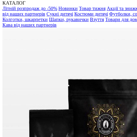
КАТАЛОГ
Літній розпродаж до -50%
Новинки
Товар тижня
Акції та зниж
від наших партнерів
Сукні дитячі
Костюми дитячі
Футболки, с
Колготки, шкарпетки
Шапки, рукавички
Взуття
Товари для до
Кава від наших партнерів