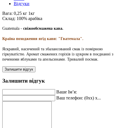
Відгуки
Вага:
0,25 кг 1кг
Склад:
100% арабіка
Guatemala
-
свіжообсмажена кава.
Країна походження ягід кави: "Гватемала".
Яскравий, насичений та збалансований смак із помірною
гіркуватістю. Аромат смажених горіхів із цукром в поєднанні з
печеними яблуками та апельсинами. Тривалий посмак.
Залишити відгук
Залишити відгук
Ваше Ім’я:
Ваш телефон: (0xx) x...