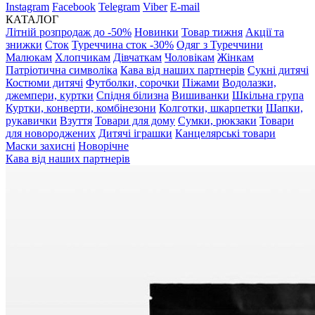
Instagram
Facebook
Telegram
Viber
E-mail
КАТАЛОГ
Літній розпродаж до -50%
Новинки
Товар тижня
Акції та
знижки
Сток
Туреччина сток -30%
Одяг з Туреччини
Малюкам
Хлопчикам
Дівчаткам
Чоловікам
Жінкам
Патріотична символіка
Кава від наших партнерів
Сукні дитячі
Костюми дитячі
Футболки, сорочки
Піжами
Водолазки,
джемпери, куртки
Спідня білизна
Вишиванки
Шкільна група
Куртки, конверти, комбінезони
Колготки, шкарпетки
Шапки,
рукавички
Взуття
Товари для дому
Сумки, рюкзаки
Товари
для новороджених
Дитячі іграшки
Канцелярські товари
Маски захисні
Новорічне
Кава від наших партнерів