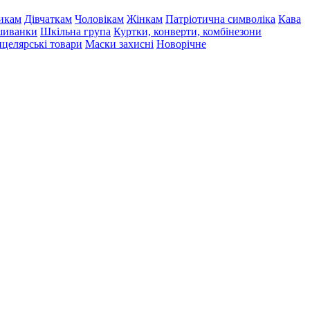
икам
Дівчаткам
Чоловікам
Жінкам
Патріотична символіка
Кава
иванки
Шкільна група
Куртки, конверти, комбінезони
целярські товари
Маски захисні
Новорічне