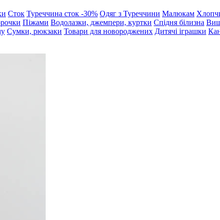
ки
Сток
Туреччина сток -30%
Одяг з Туреччини
Малюкам
Хлопч
орочки
Піжами
Водолазки, джемпери, куртки
Спідня білизна
Виш
му
Сумки, рюкзаки
Товари для новороджених
Дитячі іграшки
Кан