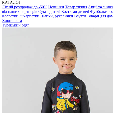
КАТАЛОГ
Літній розпродаж до -50%
Новинки
Товар тижня
Акції та зниж
від наших партнерів
Сукні дитячі
Костюми дитячі
Футболки, с
Колготки, шкарпетки
Шапки, рукавички
Взуття
Товари для до
Хлопчикам
Турецький одяг