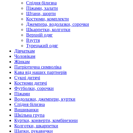
Спідня білизна
Піжами, халати
Штани, шорти
Костюми, комплекти
Джемпера, водолазки, сорочки
Шкарпетки, колготки
Верхній одяг
Взуття
Турецький одяг
Дівчаткам
Чоловікам
Жінкам
Патріотична символіка
Кава від наших партнерів
Сукні дитячі
Костюми дитячі
Футболки, сорочки
Піжами
Водолазки, джемпери, куртки
Спідня білизна
Вишиванки
Шкільна група
Куртки, конверти, комбінезони
Колготки, шкарпетки
Шапки, рукавички