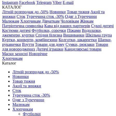
Instagram
Facebook
Telegram
Viber
E-mail
КАТАЛОГ
Літній розпродаж до -50%
Новинки
Товар тижня
Акції та
знижки
Сток
Туреччина сток -30%
Одяг з Туреччини
Малюкам
Хлопчикам
Дівчаткам
Чоловікам
Жінкам
Патріотична символіка
Кава від наших партнерів
Сукні дитячі
Костюми дитячі
Футболки, сорочки
Піжами
Водолазки,
джемпери, куртки
Спідня білизна
Вишиванки
Шкільна група
Куртки, конверти, комбінезони
Колготки, шкарпетки
Шапки,
рукавички
Взуття
Товари для дому
Сумки, рюкзаки
Товари
для новороджених
Дитячі іграшки
Канцелярські товари
Маски захисні
Новорічне
Хлопчикам
Каталог
Літній розпродаж до -50%
Новинки
Товар тижня
Акції та знижки
Сток
Туреччина сток -30%
Одяг з Туреччини
Малюкам
Хлопчикам
Футболки