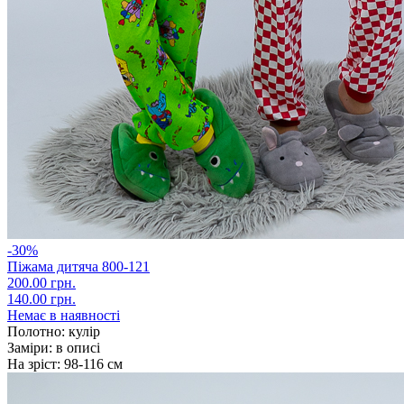
-30%
Піжама дитяча 800-121
200.00 грн.
140.00 грн.
Немає в наявності
Полотно:
кулір
Заміри:
в описі
На зріст:
98-116 см