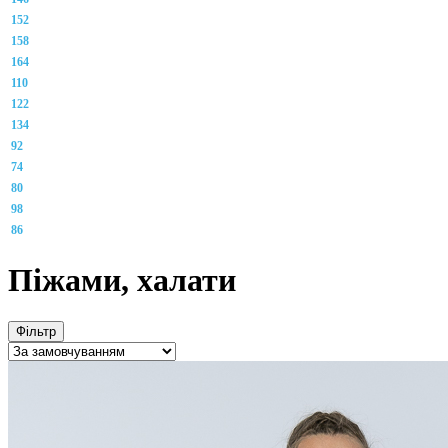
152
158
164
110
122
134
92
74
80
98
86
Піжами, халати
Фільтр