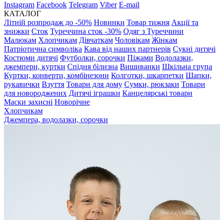
Instagram
Facebook
Telegram
Viber
E-mail
КАТАЛОГ
Літній розпродаж до -50%
Новинки
Товар тижня
Акції та
знижки
Сток
Туреччина сток -30%
Одяг з Туреччини
Малюкам
Хлопчикам
Дівчаткам
Чоловікам
Жінкам
Патріотична символіка
Кава від наших партнерів
Сукні дитячі
Костюми дитячі
Футболки, сорочки
Піжами
Водолазки,
джемпери, куртки
Спідня білизна
Вишиванки
Шкільна група
Куртки, конверти, комбінезони
Колготки, шкарпетки
Шапки,
рукавички
Взуття
Товари для дому
Сумки, рюкзаки
Товари
для новороджених
Дитячі іграшки
Канцелярські товари
Маски захисні
Новорічне
Хлопчикам
Джемпера, водолазки, сорочки