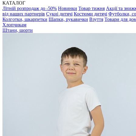
КАТАЛОГ
Літній розпродаж до -50%
Новинки
Товар тижня
Акції та зниж
від наших партнерів
Сукні дитячі
Костюми дитячі
Футболки, с
Колготки, шкарпетки
Шапки, рукавички
Взуття
Товари для до
Хлопчикам
Штани, шорти