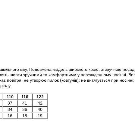
 шкільного віку. Подовжена модель широкого крою, зі зручною пос
роблять шорти зручними та комфортними у повсякденному носінні. Ви
ає повітря; не утворює пилок (ковтунів); не витягується при носінні
ріалу.
110
116
122
37
41
42
34
36
40
16
18
19