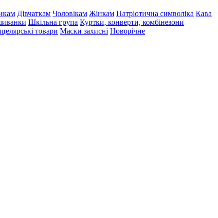
икам
Дівчаткам
Чоловікам
Жінкам
Патріотична символіка
Кава
иванки
Шкільна група
Куртки, конверти, комбінезони
целярські товари
Маски захисні
Новорічне