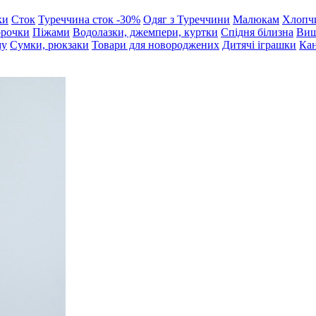
ки
Сток
Туреччина сток -30%
Одяг з Туреччини
Малюкам
Хлопч
орочки
Піжами
Водолазки, джемпери, куртки
Спідня білизна
Виш
му
Сумки, рюкзаки
Товари для новороджених
Дитячі іграшки
Кан