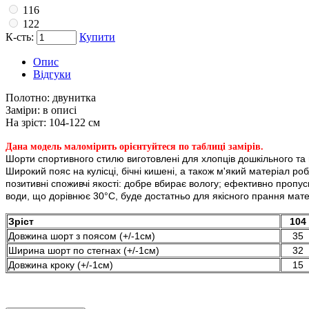
116
122
К-сть:
Купити
Опис
Відгуки
Полотно:
двунитка
Заміри:
в описі
На зріст:
104-122 см
Дана модель маломірить орієнтуйтеся по таблиці замірів.
Шорти спортивного стилю виготовлені для хлопців дошкільного та
Широкий пояс на кулісці, бічні кишені, а також м'який матеріал 
позитивні споживчі якості: добре вбирає вологу; ефективно пропуск
води, що дорівнює 30°C, буде достатньо для якісного прання мате
Зріст
104
Довжина шорт з поясом (+/-1см)
35
Ширина шорт по стегнах (+/-1см)
32
Довжина кроку (+/-1см)
15