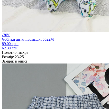
-30%
Чобітки дитячі домашні 5522М
89.00 грн.
62.30 грн.
Полотно:
махра
Розмір:
23-25
Заміри:
в описі