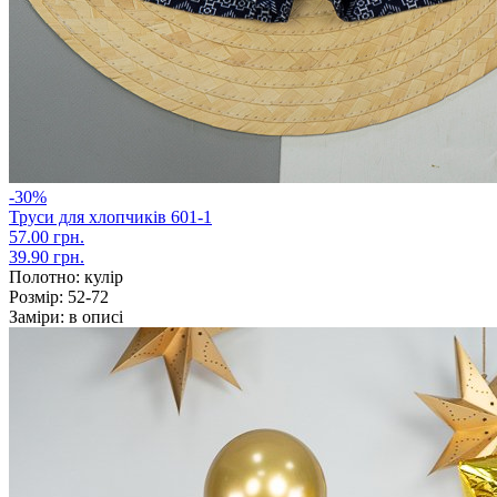
-30%
Труси для хлопчиків 601-1
57.00 грн.
39.90 грн.
Полотно:
кулір
Розмір:
52-72
Заміри:
в описі