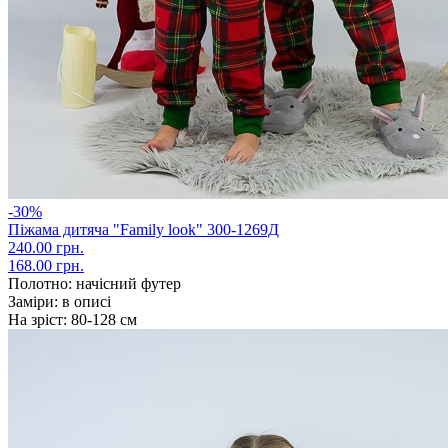
-30%
Піжама дитяча "Family look" 300-1269Д
240.00 грн.
168.00 грн.
Полотно:
начісний футер
Заміри:
в описі
На зріст:
80-128 см