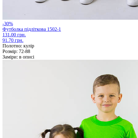
-30%
Футболка підліткова 1502-1
131.00 грн.
91.70 грн.
Полотно:
кулір
Розмір:
72-88
Заміри:
в описі