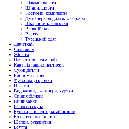
Піжами, халати
Штани, шорти
Костюми, комплекти
Джемпера, водолазки, сорочки
Шкарпетки, колготки
Верхній одяг
Взуття
Турецький одяг
Дівчаткам
Чоловікам
Жінкам
Патріотична символіка
Кава від наших партнерів
Сукні дитячі
Костюми дитячі
Футболки, сорочки
Піжами
Водолазки, джемпери, куртки
Спідня білизна
Вишиванки
Шкільна група
Куртки, конверти, комбінезони
Колготки, шкарпетки
Шапки, рукавички
Взуття