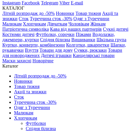
Instagram
Facebook
Telegram
Viber
E-mail
КАТАЛОГ
Літній розпродаж до -50%
Новинки
Товар тижня
Акції та
знижки
Сток
Туреччина сток -30%
Одяг з Туреччини
Малюкам
Хлопчикам
Дівчаткам
Чоловікам
Жінкам
Патріотична символіка
Кава від наших партнерів
Сукні дитячі
Костюми дитячі
Футболки, сорочки
Піжами
Водолазки,
джемпери, куртки
Спідня білизна
Вишиванки
Шкільна група
Куртки, конверти, комбінезони
Колготки, шкарпетки
Шапки,
рукавички
Взуття
Товари для дому
Сумки, рюкзаки
Товари
для новороджених
Дитячі іграшки
Канцелярські товари
Маски захисні
Новорічне
Каталог
Літній розпродаж до -50%
Новинки
Товар тижня
Акції та знижки
Сток
Туреччина сток -30%
Одяг з Туреччини
Малюкам
Хлопчикам
Футболки
Спідня білизна