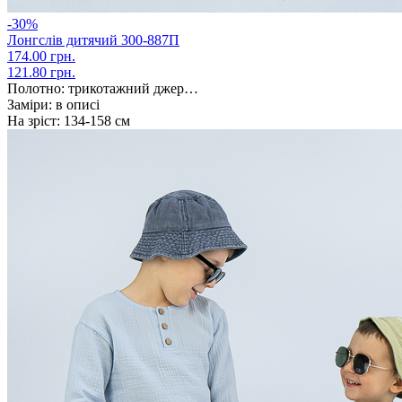
-30%
Лонгслів дитячий 300-887П
174.00 грн.
121.80 грн.
Полотно:
трикотажний джер…
Заміри:
в описі
На зріст:
134-158 см