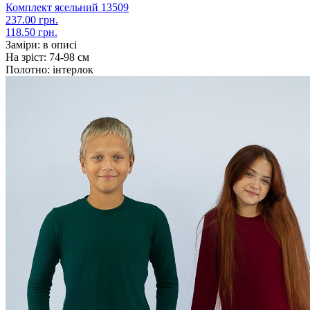
Комплект ясельний 13509
237.00 грн.
118.50 грн.
Заміри:
в описі
На зріст:
74-98 см
Полотно:
інтерлок