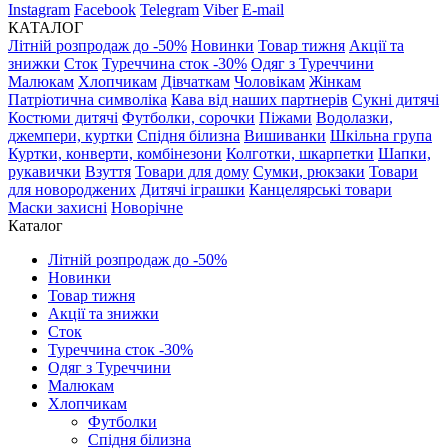
Instagram
Facebook
Telegram
Viber
E-mail
КАТАЛОГ
Літній розпродаж до -50%
Новинки
Товар тижня
Акції та
знижки
Сток
Туреччина сток -30%
Одяг з Туреччини
Малюкам
Хлопчикам
Дівчаткам
Чоловікам
Жінкам
Патріотична символіка
Кава від наших партнерів
Сукні дитячі
Костюми дитячі
Футболки, сорочки
Піжами
Водолазки,
джемпери, куртки
Спідня білизна
Вишиванки
Шкільна група
Куртки, конверти, комбінезони
Колготки, шкарпетки
Шапки,
рукавички
Взуття
Товари для дому
Сумки, рюкзаки
Товари
для новороджених
Дитячі іграшки
Канцелярські товари
Маски захисні
Новорічне
Каталог
Літній розпродаж до -50%
Новинки
Товар тижня
Акції та знижки
Сток
Туреччина сток -30%
Одяг з Туреччини
Малюкам
Хлопчикам
Футболки
Спідня білизна