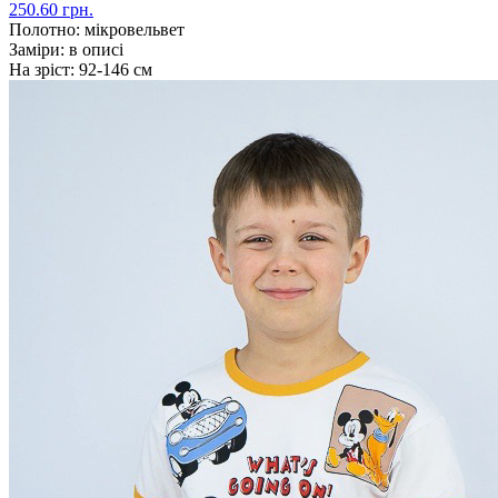
250.60 грн.
Полотно:
мікровельвет
Заміри:
в описі
На зріст:
92-146 см