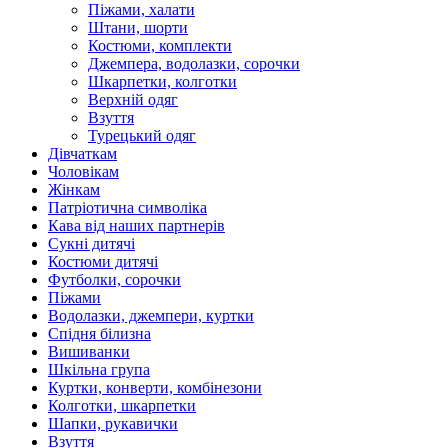
Піжами, халати
Штани, шорти
Костюми, комплекти
Джемпера, водолазки, сорочки
Шкарпетки, колготки
Верхній одяг
Взуття
Турецький одяг
Дівчаткам
Чоловікам
Жінкам
Патріотична символіка
Кава від наших партнерів
Сукні дитячі
Костюми дитячі
Футболки, сорочки
Піжами
Водолазки, джемпери, куртки
Спідня білизна
Вишиванки
Шкільна група
Куртки, конверти, комбінезони
Колготки, шкарпетки
Шапки, рукавички
Взуття