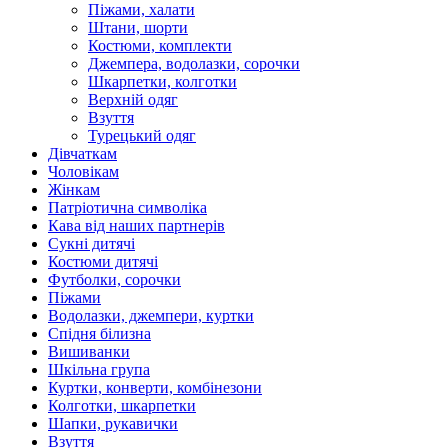
Піжами, халати
Штани, шорти
Костюми, комплекти
Джемпера, водолазки, сорочки
Шкарпетки, колготки
Верхній одяг
Взуття
Турецький одяг
Дівчаткам
Чоловікам
Жінкам
Патріотична символіка
Кава від наших партнерів
Сукні дитячі
Костюми дитячі
Футболки, сорочки
Піжами
Водолазки, джемпери, куртки
Спідня білизна
Вишиванки
Шкільна група
Куртки, конверти, комбінезони
Колготки, шкарпетки
Шапки, рукавички
Взуття