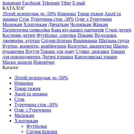
Instagram
Facebook
Telegram
Viber
E-mail
КАТАЛОГ
Літній розпродаж до -50%
Новинки
Товар тижня
Акції та
знижки
Сток
Туреччина сток -30%
Одяг з Туреччини
Малюкам
Хлопчикам
Дівчаткам
Чоловікам
Жінкам
Патріотична символіка
Кава від наших партнерів
Сукні дитячі
Костюми дитячі
Футболки, сорочки
Піжами
Водолазки,
джемпери, куртки
Спідня білизна
Вишиванки
Шкільна група
Куртки, конверти, комбінезони
Колготки, шкарпетки
Шапки,
рукавички
Взуття
Товари для дому
Сумки, рюкзаки
Товари
для новороджених
Дитячі іграшки
Канцелярські товари
Маски захисні
Новорічне
Каталог
Літній розпродаж до -50%
Новинки
Товар тижня
Акції та знижки
Сток
Туреччина сток -30%
Одяг з Туреччини
Малюкам
Хлопчикам
Футболки
Спідня білизна