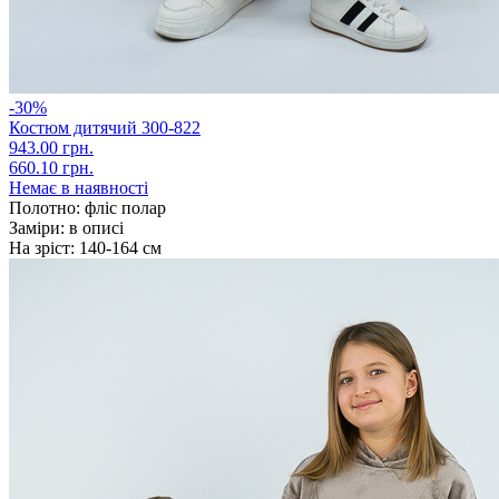
-30%
Костюм дитячий 300-822
943.00 грн.
660.10 грн.
Немає в наявності
Полотно:
фліс полар
Заміри:
в описі
На зріст:
140-164 см