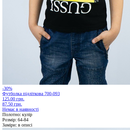
-30%
Футболка підліткова 700-093
125.00 грн.
87.50 грн.
Немає в наявності
Полотно:
кулір
Розмір:
64-84
Заміри:
в описі