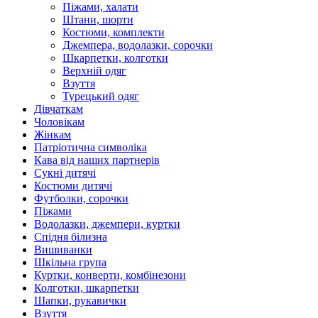
Піжами, халати
Штани, шорти
Костюми, комплекти
Джемпера, водолазки, сорочки
Шкарпетки, колготки
Верхній одяг
Взуття
Турецький одяг
Дівчаткам
Чоловікам
Жінкам
Патріотична символіка
Кава від наших партнерів
Сукні дитячі
Костюми дитячі
Футболки, сорочки
Піжами
Водолазки, джемпери, куртки
Спідня білизна
Вишиванки
Шкільна група
Куртки, конверти, комбінезони
Колготки, шкарпетки
Шапки, рукавички
Взуття