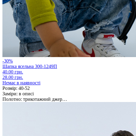
-30%
Шапка ясельна 300-1249П
40.00 грн.
28.00 грн.
Немає в наявності
Розмір:
40-52
Заміри:
в описі
Полотно:
трикотажний джер…