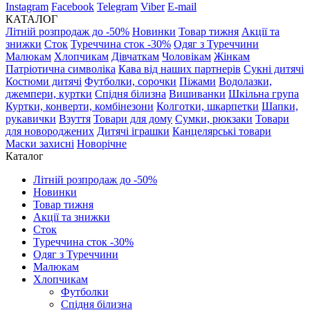
Instagram
Facebook
Telegram
Viber
E-mail
КАТАЛОГ
Літній розпродаж до -50%
Новинки
Товар тижня
Акції та
знижки
Сток
Туреччина сток -30%
Одяг з Туреччини
Малюкам
Хлопчикам
Дівчаткам
Чоловікам
Жінкам
Патріотична символіка
Кава від наших партнерів
Сукні дитячі
Костюми дитячі
Футболки, сорочки
Піжами
Водолазки,
джемпери, куртки
Спідня білизна
Вишиванки
Шкільна група
Куртки, конверти, комбінезони
Колготки, шкарпетки
Шапки,
рукавички
Взуття
Товари для дому
Сумки, рюкзаки
Товари
для новороджених
Дитячі іграшки
Канцелярські товари
Маски захисні
Новорічне
Каталог
Літній розпродаж до -50%
Новинки
Товар тижня
Акції та знижки
Сток
Туреччина сток -30%
Одяг з Туреччини
Малюкам
Хлопчикам
Футболки
Спідня білизна