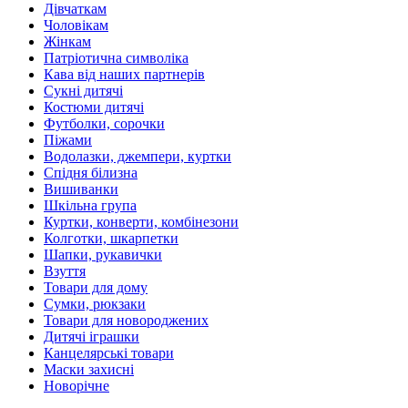
Дівчаткам
Чоловікам
Жінкам
Патріотична символіка
Кава від наших партнерів
Сукні дитячі
Костюми дитячі
Футболки, сорочки
Піжами
Водолазки, джемпери, куртки
Спідня білизна
Вишиванки
Шкільна група
Куртки, конверти, комбінезони
Колготки, шкарпетки
Шапки, рукавички
Взуття
Товари для дому
Сумки, рюкзаки
Товари для новороджених
Дитячі іграшки
Канцелярські товари
Маски захисні
Новорічне