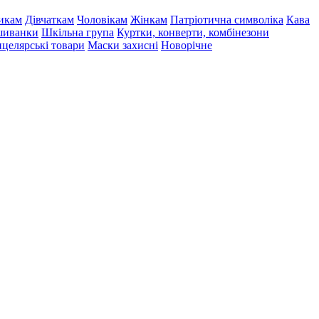
икам
Дівчаткам
Чоловікам
Жінкам
Патріотична символіка
Кава
иванки
Шкільна група
Куртки, конверти, комбінезони
целярські товари
Маски захисні
Новорічне