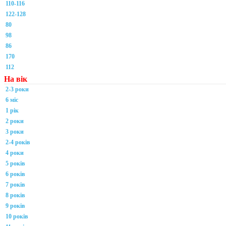
110-116
122-128
80
98
86
170
112
На вік
2-3 роки
6 міс
1 рік
2 роки
3 роки
2-4 років
4 роки
5 років
6 років
7 років
8 років
9 років
10 років