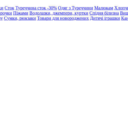
ки
Сток
Туреччина сток -30%
Одяг з Туреччини
Малюкам
Хлопч
орочки
Піжами
Водолазки, джемпери, куртки
Спідня білизна
Виш
му
Сумки, рюкзаки
Товари для новороджених
Дитячі іграшки
Кан