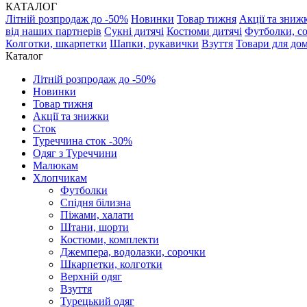
КАТАЛОГ
Літній розпродаж до -50%
Новинки
Товар тижня
Акції та зниж
від наших партнерів
Сукні дитячі
Костюми дитячі
Футболки, с
Колготки, шкарпетки
Шапки, рукавички
Взуття
Товари для до
Каталог
Літній розпродаж до -50%
Новинки
Товар тижня
Акції та знижки
Сток
Туреччина сток -30%
Одяг з Туреччини
Малюкам
Хлопчикам
Футболки
Спідня білизна
Піжами, халати
Штани, шорти
Костюми, комплекти
Джемпера, водолазки, сорочки
Шкарпетки, колготки
Верхній одяг
Взуття
Турецький одяг