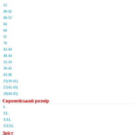
12
40-42
48-52
64
68
11
76
42-44
40-44
32-34
39-42
43-46
25(39-41)
27(41-43)
29(44-45)
Європейський розмір
L
XL
XXL
XXXL
Зріст