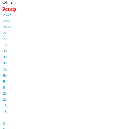
Фільтр
Розмір
23-25
20-22
21-23
27
29
10
36
40
44
72
80
84
8
20
22
16
18
1
2