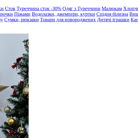
ки
Сток
Туреччина сток -30%
Одяг з Туреччини
Малюкам
Хлопч
орочки
Піжами
Водолазки, джемпери, куртки
Спідня білизна
Виш
му
Сумки, рюкзаки
Товари для новороджених
Дитячі іграшки
Кан