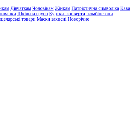
икам
Дівчаткам
Чоловікам
Жінкам
Патріотична символіка
Кава
иванки
Шкільна група
Куртки, конверти, комбінезони
целярські товари
Маски захисні
Новорічне