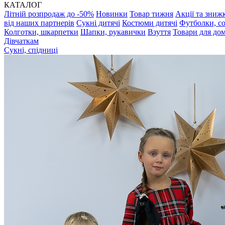
КАТАЛОГ
Літній розпродаж до -50%
Новинки
Товар тижня
Акції та зниж
від наших партнерів
Сукні дитячі
Костюми дитячі
Футболки, с
Колготки, шкарпетки
Шапки, рукавички
Взуття
Товари для до
Дівчаткам
Сукні, спідниці