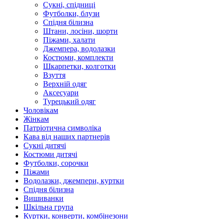
Сукні, спідниці
Футболки, блузи
Спідня білизна
Штани, лосіни, шорти
Піжами, халати
Джемпера, водолазки
Костюми, комплекти
Шкарпетки, колготки
Взуття
Верхній одяг
Аксесуари
Турецький одяг
Чоловікам
Жінкам
Патріотична символіка
Кава від наших партнерів
Сукні дитячі
Костюми дитячі
Футболки, сорочки
Піжами
Водолазки, джемпери, куртки
Спідня білизна
Вишиванки
Шкільна група
Куртки, конверти, комбінезони