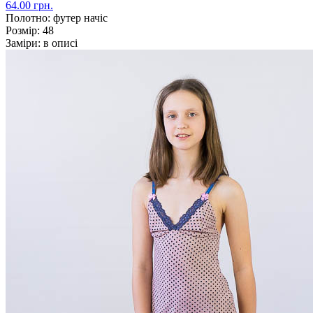
64.00 грн.
Полотно:
футер начіс
Розмір:
48
Заміри:
в описі