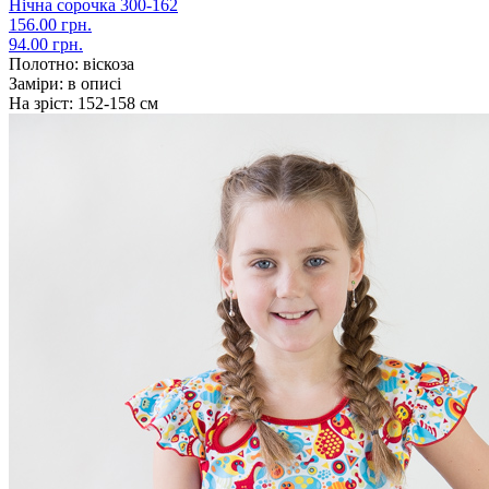
Нічна сорочка 300-162
156.00 грн.
94.00 грн.
Полотно:
віскоза
Заміри:
в описі
На зріст:
152-158 см