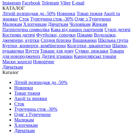
Instagram
Facebook
Telegram
Viber
E-mail
КАТАЛОГ
Літній розпродаж до -50%
Новинки
Товар тижня
Акції та
знижки
Сток
Туреччина сток -30%
Одяг з Туреччини
Малюкам
Хлопчикам
Дівчаткам
Чоловікам
Жінкам
Патріотична символіка
Кава від наших партнерів
Сукні дитячі
Костюми дитячі
Футболки, сорочки
Піжами
Водолазки,
джемпери, куртки
Спідня білизна
Вишиванки
Шкільна група
Куртки, конверти, комбінезони
Колготки, шкарпетки
Шапки,
рукавички
Взуття
Товари для дому
Сумки, рюкзаки
Товари
для новороджених
Дитячі іграшки
Канцелярські товари
Маски захисні
Новорічне
Дівчаткам
Каталог
Літній розпродаж до -50%
Новинки
Товар тижня
Акції та знижки
Сток
Туреччина сток -30%
Одяг з Туреччини
Малюкам
Хлопчикам
Дівчаткам