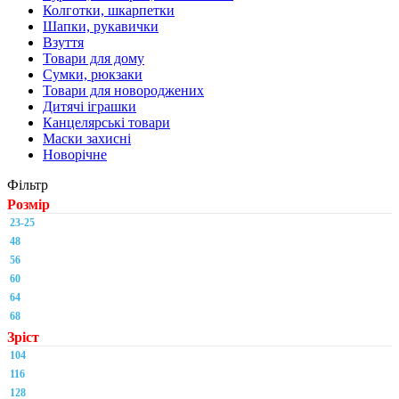
Колготки, шкарпетки
Шапки, рукавички
Взуття
Товари для дому
Сумки, рюкзаки
Товари для новороджених
Дитячі іграшки
Канцелярські товари
Маски захисні
Новорічне
Фільтр
Розмір
23-25
48
56
60
64
68
Зріст
104
116
128