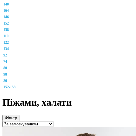
140
164
146
152
158
110
122
134
92
74
80
98
86
152-158
Піжами, халати
Фільтр