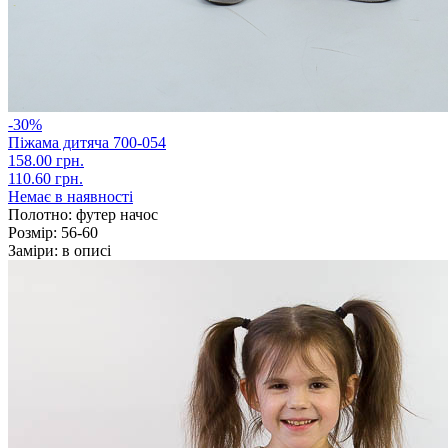
-30%
Піжама дитяча 700-054
158.00 грн.
110.60 грн.
Немає в наявності
Полотно:
футер начос
Розмір:
56-60
Заміри:
в описі