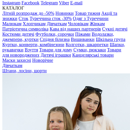
Instagram
Facebook
Telegram
Viber
E-mail
КАТАЛОГ
Літній розпродаж до -50%
Новинки
Товар тижня
Акції та
знижки
Сток
Туреччина сток -30%
Одяг з Туреччини
Малюкам
Хлопчикам
Дівчаткам
Чоловікам
Жінкам
Патріотична символіка
Кава від наших партнерів
Сукні дитячі
Костюми дитячі
Футболки, сорочки
Піжами
Водолазки,
джемпери, куртки
Спідня білизна
Вишиванки
Шкільна група
Куртки, конверти, комбінезони
Колготки, шкарпетки
Шапки,
рукавички
Взуття
Товари для дому
Сумки, рюкзаки
Товари
для новороджених
Дитячі іграшки
Канцелярські товари
Маски захисні
Новорічне
Дівчаткам
Штани, лосіни, шорти