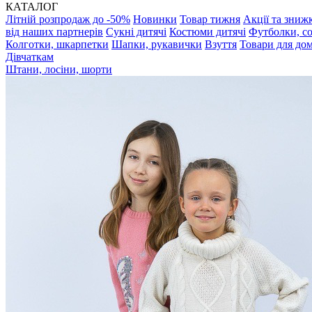
КАТАЛОГ
Літній розпродаж до -50%
Новинки
Товар тижня
Акції та зниж
від наших партнерів
Сукні дитячі
Костюми дитячі
Футболки, с
Колготки, шкарпетки
Шапки, рукавички
Взуття
Товари для до
Дівчаткам
Штани, лосіни, шорти