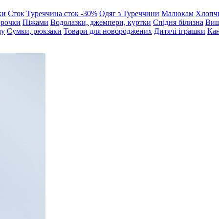
ки
Сток
Туреччина сток -30%
Одяг з Туреччини
Малюкам
Хлопч
орочки
Піжами
Водолазки, джемпери, куртки
Спідня білизна
Виш
му
Сумки, рюкзаки
Товари для новороджених
Дитячі іграшки
Кан