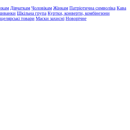
икам
Дівчаткам
Чоловікам
Жінкам
Патріотична символіка
Кава
иванки
Шкільна група
Куртки, конверти, комбінезони
целярські товари
Маски захисні
Новорічне