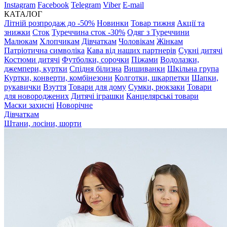
Instagram
Facebook
Telegram
Viber
E-mail
КАТАЛОГ
Літній розпродаж до -50%
Новинки
Товар тижня
Акції та
знижки
Сток
Туреччина сток -30%
Одяг з Туреччини
Малюкам
Хлопчикам
Дівчаткам
Чоловікам
Жінкам
Патріотична символіка
Кава від наших партнерів
Сукні дитячі
Костюми дитячі
Футболки, сорочки
Піжами
Водолазки,
джемпери, куртки
Спідня білизна
Вишиванки
Шкільна група
Куртки, конверти, комбінезони
Колготки, шкарпетки
Шапки,
рукавички
Взуття
Товари для дому
Сумки, рюкзаки
Товари
для новороджених
Дитячі іграшки
Канцелярські товари
Маски захисні
Новорічне
Дівчаткам
Штани, лосіни, шорти