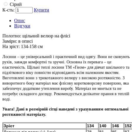
Сірий
К-сть:
Купити
Опис
Відгуки
Полотно:
щільний велюр на флісі
Заміри:
в описі
На зріст:
134-158 см
Лосини – це універсальний і практичний вид одягу. Вони не сковують
рухів, завжди комфортні та зручні. Основна їх перевага – це
еластичність. Щільні теплі лосини ТМ «Гном» для дівчат шкільного та
підліткового віку повністю відповідають всім належним якостям.
Виготовлені вони з трикотажного велюру з високою розтяжністю. З
виворотного боку матеріал має флісову коротковорсову поверхню, яка
забезпечує додаткове утеплення виробу. Матеріал не мнеться та не
потребує складного догляду. Рекомендується делікатне прання в теплій
воді.
Увага! Дані в розмірній сітці наведені з урахуванням оптимальної
розтяжності матеріалу.
Зріст
134
140
146
152
Довжина від поясу (+\-1см)
78
81
85
87