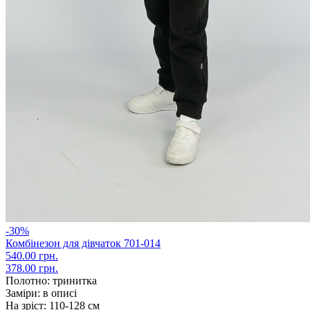
-30%
Комбінезон для дівчаток 701-014
540.00 грн.
378.00 грн.
Полотно:
тринитка
Заміри:
в описі
На зріст:
110-128 см