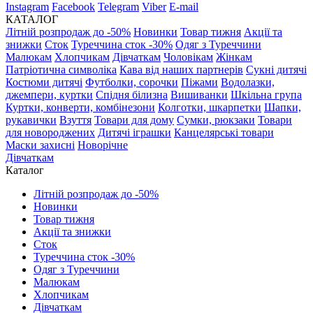
Instagram
Facebook
Telegram
Viber
E-mail
КАТАЛОГ
Літній розпродаж до -50%
Новинки
Товар тижня
Акції та
знижки
Сток
Туреччина сток -30%
Одяг з Туреччини
Малюкам
Хлопчикам
Дівчаткам
Чоловікам
Жінкам
Патріотична символіка
Кава від наших партнерів
Сукні дитячі
Костюми дитячі
Футболки, сорочки
Піжами
Водолазки,
джемпери, куртки
Спідня білизна
Вишиванки
Шкільна група
Куртки, конверти, комбінезони
Колготки, шкарпетки
Шапки,
рукавички
Взуття
Товари для дому
Сумки, рюкзаки
Товари
для новороджених
Дитячі іграшки
Канцелярські товари
Маски захисні
Новорічне
Дівчаткам
Каталог
Літній розпродаж до -50%
Новинки
Товар тижня
Акції та знижки
Сток
Туреччина сток -30%
Одяг з Туреччини
Малюкам
Хлопчикам
Дівчаткам