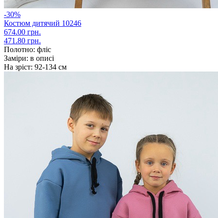
-30%
Костюм дитячий 10246
674.00 грн.
471.80 грн.
Полотно:
фліс
Заміри:
в описі
На зріст:
92-134 см