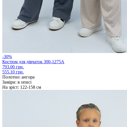
-30%
Костюм для дівчаток 300-1275А
793.00 грн.
555.10 грн.
Полотно:
ангора
Заміри:
в описі
На зріст:
122-158 см