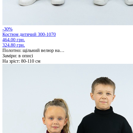
-30%
Костюм дитячий 300-1070
464.00 грн.
324.80 грн.
Полотно:
щільний велюр на…
Заміри:
в описі
На зріст:
80-110 см