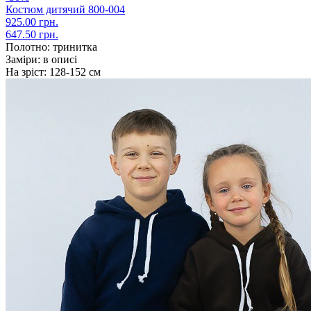
Костюм дитячий 800-004
925.00 грн.
647.50 грн.
Полотно:
тринитка
Заміри:
в описі
На зріст:
128-152 см