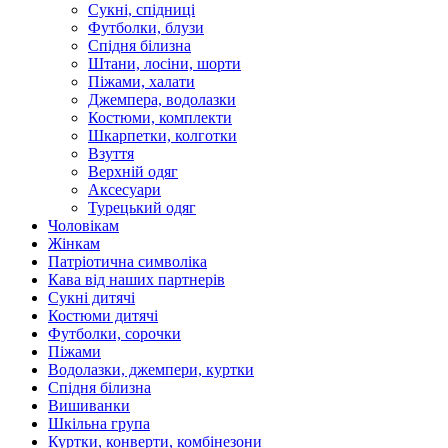
Сукні, спідниці
Футболки, блузи
Спідня білизна
Штани, лосіни, шорти
Піжами, халати
Джемпера, водолазки
Костюми, комплекти
Шкарпетки, колготки
Взуття
Верхній одяг
Аксесуари
Турецький одяг
Чоловікам
Жінкам
Патріотична символіка
Кава від наших партнерів
Сукні дитячі
Костюми дитячі
Футболки, сорочки
Піжами
Водолазки, джемпери, куртки
Спідня білизна
Вишиванки
Шкільна група
Куртки, конверти, комбінезони