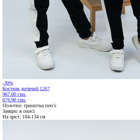
-30%
Костюм дитячий 1267
967.00 грн.
676.90 грн.
Полотно:
тринитка пен’є
Заміри:
в описі
На зріст:
104-134 см