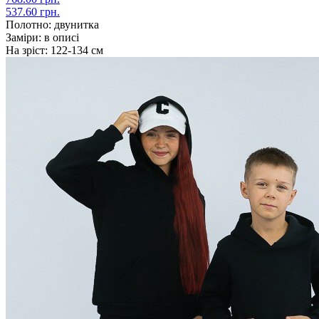
537.60 грн.
Полотно:
двунитка
Заміри:
в описі
На зріст:
122-134 см