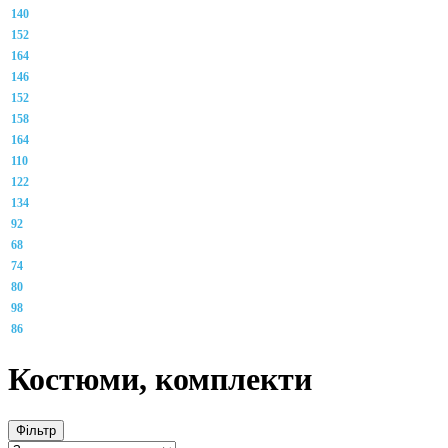
140
152
164
146
152
158
164
110
122
134
92
68
74
80
98
86
Костюми, комплекти
Фільтр