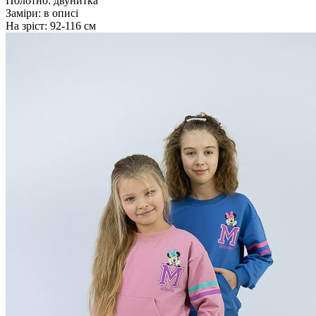
Полотно:
двунитка
Заміри:
в описі
На зріст:
92-116 см