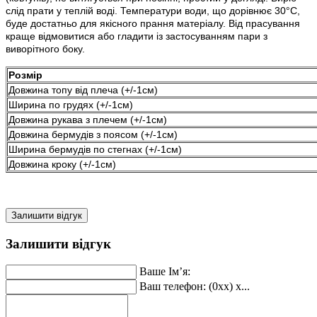
слід прати у теплій воді. Температури води, що дорівнює 30°C,
буде достатньо для якісного прання матеріалу. Від прасування
краще відмовитися або гладити із застосуванням пари з
виворітного боку.
Розмір
Довжина топу від плеча (+/-1см)
Ширина по грудях (+/-1см)
Довжина рукава з плечем (+/-1см)
Довжина бермудів з поясом (+/-1см)
Ширина бермудів по стегнах (+/-1см)
Довжина кроку (+/-1см)
Залишити відгук
Залишити відгук
Ваше Ім’я:
Ваш телефон: (0xx) x...