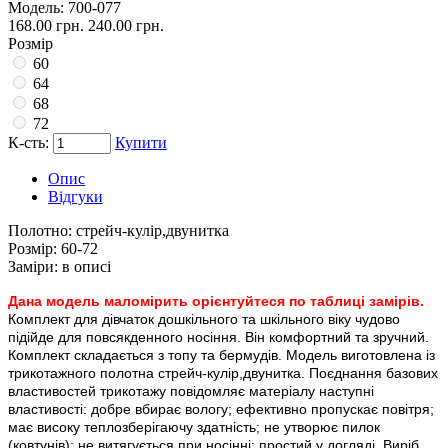
Модель:
700-077
168.00 грн.
240.00 грн.
Розмір
60
64
68
72
К-сть:
Купити
Опис
Відгуки
Полотно:
стрейч-кулір,двунитка
Розмір:
60-72
Заміри:
в описі
Дана модель маломірить орієнтуйтеся по таблиці замірів.
Комплект для дівчаток дошкільного та шкільного віку чудово
підійде для повсякденного носіння. Він комфортний та зручний.
Комплект складається з топу та бермудів. Модель виготовлена ​​із
трикотажного полотна стрейч-кулір,двунитка. Поєднання базових
властивостей трикотажу повідомляє матеріалу наступні
властивості: добре вбирає вологу; ефективно пропускає повітря;
має високу теплозберігаючу здатність; не утворює пилок
(ковтунів); не витягується при носінні; простий у догляді. Виріб