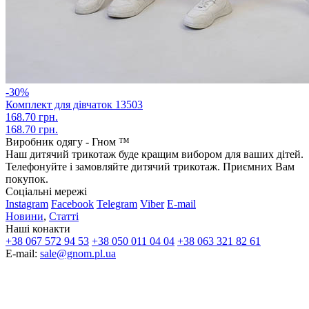
-30%
Комплект для дівчаток 13503
168.70 грн.
168.70 грн.
Виробник одягу - Гном ™
Наш дитячий трикотаж буде кращим вибором для ваших дітей.
Телефонуйте і замовляйте дитячий трикотаж. Приємних Вам
покупок.
Соціальні мережі
Instagram
Facebook
Telegram
Viber
E-mail
Новини
,
Статті
Наші конакти
+38 067 572 94 53
+38 050 011 04 04
+38 063 321 82 61
E-mail:
sale@gnom.pl.ua