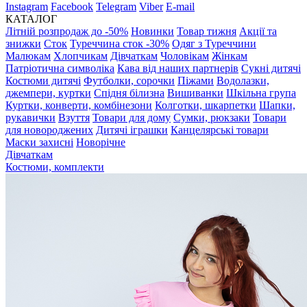
Instagram
Facebook
Telegram
Viber
E-mail
КАТАЛОГ
Літній розпродаж до -50%
Новинки
Товар тижня
Акції та
знижки
Сток
Туреччина сток -30%
Одяг з Туреччини
Малюкам
Хлопчикам
Дівчаткам
Чоловікам
Жінкам
Патріотична символіка
Кава від наших партнерів
Сукні дитячі
Костюми дитячі
Футболки, сорочки
Піжами
Водолазки,
джемпери, куртки
Спідня білизна
Вишиванки
Шкільна група
Куртки, конверти, комбінезони
Колготки, шкарпетки
Шапки,
рукавички
Взуття
Товари для дому
Сумки, рюкзаки
Товари
для новороджених
Дитячі іграшки
Канцелярські товари
Маски захисні
Новорічне
Дівчаткам
Костюми, комплекти