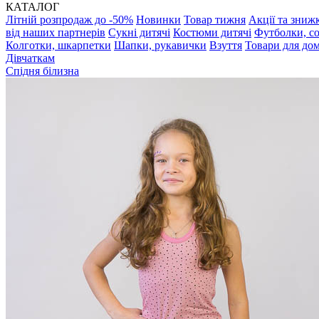
КАТАЛОГ
Літній розпродаж до -50%
Новинки
Товар тижня
Акції та зниж
від наших партнерів
Сукні дитячі
Костюми дитячі
Футболки, с
Колготки, шкарпетки
Шапки, рукавички
Взуття
Товари для до
Дівчаткам
Спідня білизна