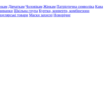
икам
Дівчаткам
Чоловікам
Жінкам
Патріотична символіка
Кава
иванки
Шкільна група
Куртки, конверти, комбінезони
целярські товари
Маски захисні
Новорічне