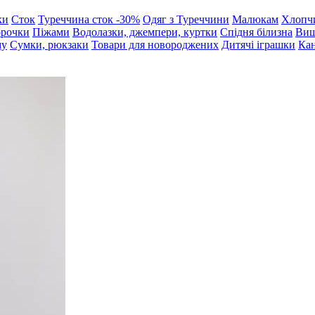
ки
Сток
Туреччина сток -30%
Одяг з Туреччини
Малюкам
Хлопч
орочки
Піжами
Водолазки, джемпери, куртки
Спідня білизна
Виш
му
Сумки, рюкзаки
Товари для новороджених
Дитячі іграшки
Кан