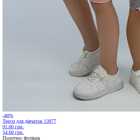
-40%
Треси для дівчаток 13977
91.00 грн.
54.60 грн.
Полотно:
фулікра