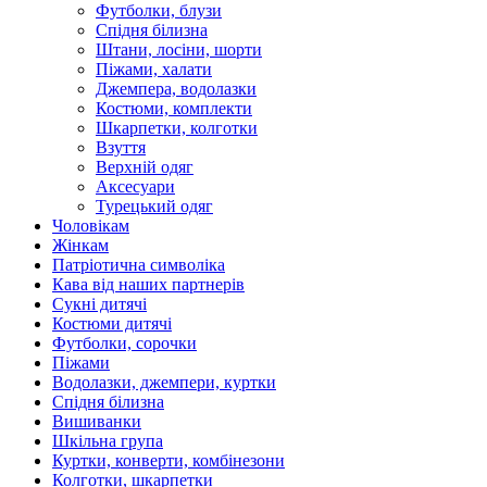
Футболки, блузи
Спідня білизна
Штани, лосіни, шорти
Піжами, халати
Джемпера, водолазки
Костюми, комплекти
Шкарпетки, колготки
Взуття
Верхній одяг
Аксесуари
Турецький одяг
Чоловікам
Жінкам
Патріотична символіка
Кава від наших партнерів
Сукні дитячі
Костюми дитячі
Футболки, сорочки
Піжами
Водолазки, джемпери, куртки
Спідня білизна
Вишиванки
Шкільна група
Куртки, конверти, комбінезони
Колготки, шкарпетки