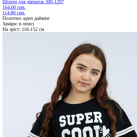
Шорти для дівчаток 300-1297
164.00 грн.
114.80 грн.
Полотно:
креп дайвінг
Заміри:
в описі
На зріст:
116-152 см