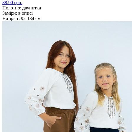
88.90 грн.
Полотно:
двунитка
Заміри:
в описі
На зріст:
92-134 см