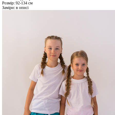
Розмір:
92-134 см
Заміри:
в описі