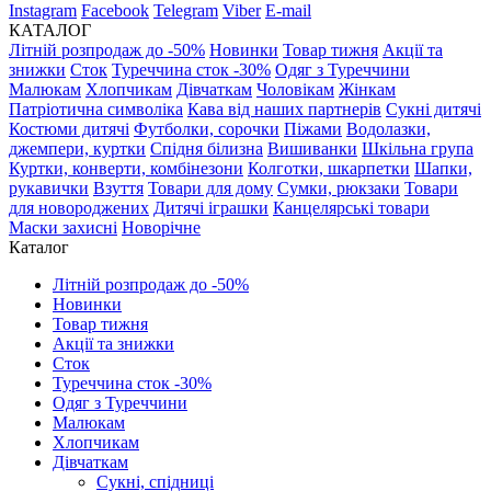
Instagram
Facebook
Telegram
Viber
E-mail
КАТАЛОГ
Літній розпродаж до -50%
Новинки
Товар тижня
Акції та
знижки
Сток
Туреччина сток -30%
Одяг з Туреччини
Малюкам
Хлопчикам
Дівчаткам
Чоловікам
Жінкам
Патріотична символіка
Кава від наших партнерів
Сукні дитячі
Костюми дитячі
Футболки, сорочки
Піжами
Водолазки,
джемпери, куртки
Спідня білизна
Вишиванки
Шкільна група
Куртки, конверти, комбінезони
Колготки, шкарпетки
Шапки,
рукавички
Взуття
Товари для дому
Сумки, рюкзаки
Товари
для новороджених
Дитячі іграшки
Канцелярські товари
Маски захисні
Новорічне
Каталог
Літній розпродаж до -50%
Новинки
Товар тижня
Акції та знижки
Сток
Туреччина сток -30%
Одяг з Туреччини
Малюкам
Хлопчикам
Дівчаткам
Сукні, спідниці