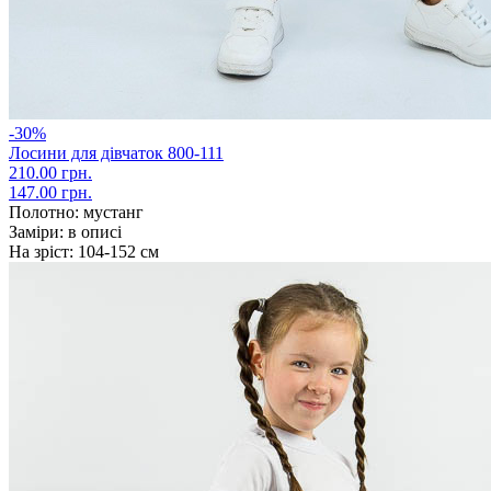
-30%
Лосини для дівчаток 800-111
210.00 грн.
147.00 грн.
Полотно:
мустанг
Заміри:
в описі
На зріст:
104-152 см