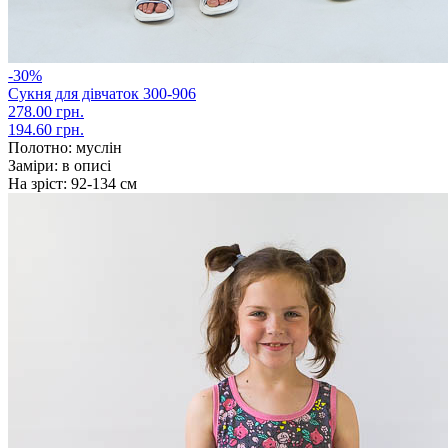
-30%
Сукня для дівчаток 300-906
278.00 грн.
194.60 грн.
Полотно:
муслін
Заміри:
в описі
На зріст:
92-134 см