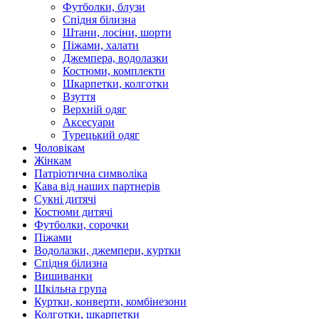
Футболки, блузи
Спідня білизна
Штани, лосіни, шорти
Піжами, халати
Джемпера, водолазки
Костюми, комплекти
Шкарпетки, колготки
Взуття
Верхній одяг
Аксесуари
Турецький одяг
Чоловікам
Жінкам
Патріотична символіка
Кава від наших партнерів
Сукні дитячі
Костюми дитячі
Футболки, сорочки
Піжами
Водолазки, джемпери, куртки
Спідня білизна
Вишиванки
Шкільна група
Куртки, конверти, комбінезони
Колготки, шкарпетки