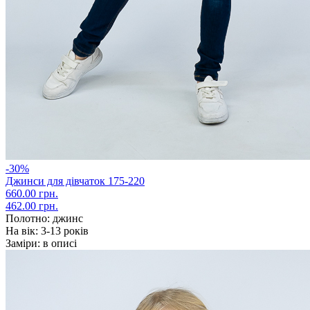
-30%
Джинси для дівчаток 175-220
660.00 грн.
462.00 грн.
Полотно:
джинс
На вік:
3-13 років
Заміри:
в описі