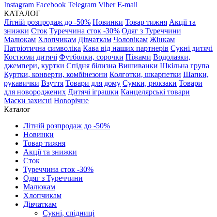
Instagram
Facebook
Telegram
Viber
E-mail
КАТАЛОГ
Літній розпродаж до -50%
Новинки
Товар тижня
Акції та
знижки
Сток
Туреччина сток -30%
Одяг з Туреччини
Малюкам
Хлопчикам
Дівчаткам
Чоловікам
Жінкам
Патріотична символіка
Кава від наших партнерів
Сукні дитячі
Костюми дитячі
Футболки, сорочки
Піжами
Водолазки,
джемпери, куртки
Спідня білизна
Вишиванки
Шкільна група
Куртки, конверти, комбінезони
Колготки, шкарпетки
Шапки,
рукавички
Взуття
Товари для дому
Сумки, рюкзаки
Товари
для новороджених
Дитячі іграшки
Канцелярські товари
Маски захисні
Новорічне
Каталог
Літній розпродаж до -50%
Новинки
Товар тижня
Акції та знижки
Сток
Туреччина сток -30%
Одяг з Туреччини
Малюкам
Хлопчикам
Дівчаткам
Сукні, спідниці