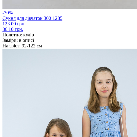
-30%
Сукня для дівчаток 300-1285
123.00 грн.
86.10 грн.
Полотно:
кулір
Заміри:
в описі
На зріст:
92-122 см