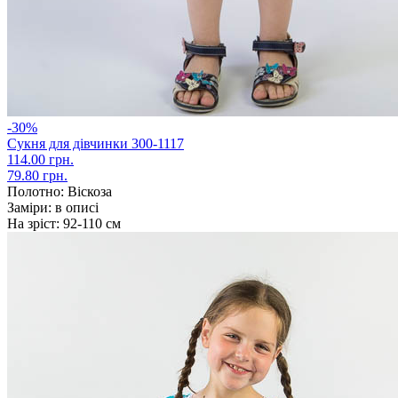
-30%
Сукня для дівчинки 300-1117
114.00 грн.
79.80 грн.
Полотно:
Віскоза
Заміри:
в описі
На зріст:
92-110 см