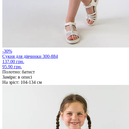
-30%
Сукня для дівчинки 300-884
137.00 грн.
95.90 грн.
Полотно:
батист
Заміри:
в описі
На зріст:
104-134 см