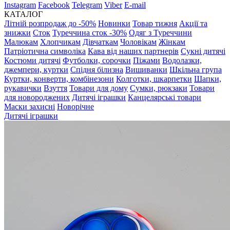
Instagram
Facebook
Telegram
Viber
E-mail
КАТАЛОГ
Літній розпродаж до -50%
Новинки
Товар тижня
Акції та
знижки
Сток
Туреччина сток -30%
Одяг з Туреччини
Малюкам
Хлопчикам
Дівчаткам
Чоловікам
Жінкам
Патріотична символіка
Кава від наших партнерів
Сукні дитячі
Костюми дитячі
Футболки, сорочки
Піжами
Водолазки,
джемпери, куртки
Спідня білизна
Вишиванки
Шкільна група
Куртки, конверти, комбінезони
Колготки, шкарпетки
Шапки,
рукавички
Взуття
Товари для дому
Сумки, рюкзаки
Товари
для новороджених
Дитячі іграшки
Канцелярські товари
Маски захисні
Новорічне
Дитячі іграшки