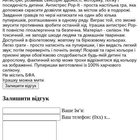
посидючість дитини. Антистрес Pop-It - проста настільна гра, яка
допоможе скрасити дозвілля вдома, за містом або в подорожі.
Завдання гравців по черзі натискати на один або кілька
пупиришків, розташованих в одному ряду. Виграє той, хто зможе
змусити противника зробити останній хід. Іграшка антистрес Pop-
It повністю гіпоалергенна та безпечна. Матеріал - силікон. Не
токсичний, не заподіє шкоди людям та домашнім тваринам.
Доступний в фіолетовому, жовтому та бірюзовому кольорах.
Легко грати - просто натисніть на пупиришки, і він видасть легкий
звук; потім переверніть і почніть знову! Яскраві та гарні кольори і
приємні звуки обов'язково сподобаються будь-якій дитині та
дорослому, фактичний колір може трохи відрізнятися від кольору
на зображенні. Пупиришки виготовлені із 100% харчового
силікону.
Не містить БФА.
Іграшку можна мити.
Залишити відгук
Залишити відгук
Ваше Ім’я:
Ваш телефон: (0xx) x...