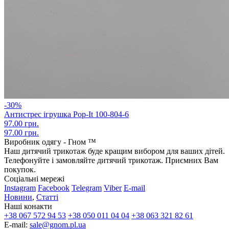
-30%
Антистрес ігрушка Pop-It 100-804-6
97.00 грн.
97.00 грн.
Виробник одягу - Гном ™
Наш дитячий трикотаж буде кращим вибором для ваших дітей.
Телефонуйте і замовляйте дитячий трикотаж. Приємних Вам
покупок.
Соціальні мережі
Instagram
Facebook
Telegram
Viber
E-mail
Новини
,
Статті
Наші конакти
+38 067 572 94 53
+38 050 011 04 04
+38 063 321 82 61
E-mail:
sale@gnom.pl.ua