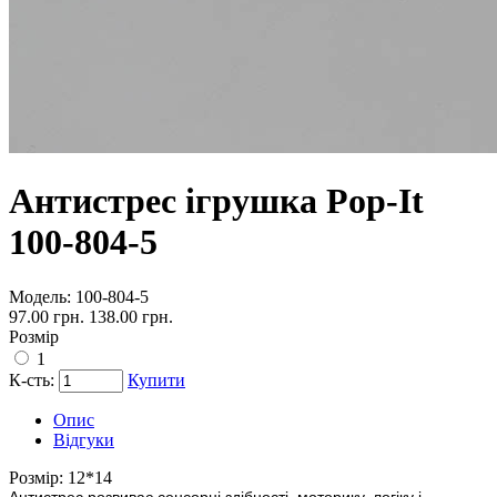
Антистрес ігрушка Pop-It
100-804-5
Модель:
100-804-5
97.00 грн.
138.00 грн.
Розмір
1
К-сть:
Купити
Опис
Відгуки
Розмір:
12*14
Антистрес розвиває сенсорні здібності, моторику, логіку і