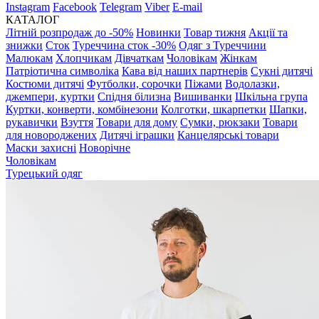
Instagram
Facebook
Telegram
Viber
E-mail
КАТАЛОГ
Літній розпродаж до -50%
Новинки
Товар тижня
Акції та
знижки
Сток
Туреччина сток -30%
Одяг з Туреччини
Малюкам
Хлопчикам
Дівчаткам
Чоловікам
Жінкам
Патріотична символіка
Кава від наших партнерів
Сукні дитячі
Костюми дитячі
Футболки, сорочки
Піжами
Водолазки,
джемпери, куртки
Спідня білизна
Вишиванки
Шкільна група
Куртки, конверти, комбінезони
Колготки, шкарпетки
Шапки,
рукавички
Взуття
Товари для дому
Сумки, рюкзаки
Товари
для новороджених
Дитячі іграшки
Канцелярські товари
Маски захисні
Новорічне
Чоловікам
Турецький одяг