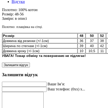
Відгуки
Полотно:
100% котон
Розмір:
48-56
Заміри:
в описі
Полотно: плащівка на сітці.
Розмір
48
50
52
Довжина від резинки (+/-1см)
36
37
38
Ширина по стегнам (+/-1см)
39
40
42
Довжина кроку (+/-1см)
10
10,5
11
УВАГА! Товар обміну та поверненню не підлягає!
Залишити відгук
Залишити відгук
Ваше Ім’я:
Ваш телефон: (0xx) x...