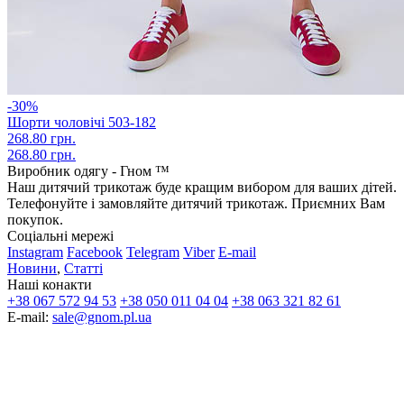
-30%
Шорти чоловічі 503-182
268.80 грн.
268.80 грн.
Виробник одягу - Гном ™
Наш дитячий трикотаж буде кращим вибором для ваших дітей.
Телефонуйте і замовляйте дитячий трикотаж. Приємних Вам
покупок.
Соціальні мережі
Instagram
Facebook
Telegram
Viber
E-mail
Новини
,
Статті
Наші конакти
+38 067 572 94 53
+38 050 011 04 04
+38 063 321 82 61
E-mail:
sale@gnom.pl.ua