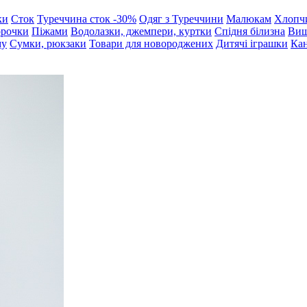
ки
Сток
Туреччина сток -30%
Одяг з Туреччини
Малюкам
Хлопч
орочки
Піжами
Водолазки, джемпери, куртки
Спідня білизна
Виш
му
Сумки, рюкзаки
Товари для новороджених
Дитячі іграшки
Кан