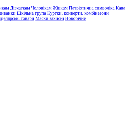
икам
Дівчаткам
Чоловікам
Жінкам
Патріотична символіка
Кава
иванки
Шкільна група
Куртки, конверти, комбінезони
целярські товари
Маски захисні
Новорічне