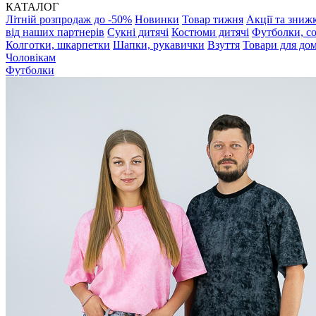
КАТАЛОГ
Літній розпродаж до -50%
Новинки
Товар тижня
Акції та зниж
від наших партнерів
Сукні дитячі
Костюми дитячі
Футболки, с
Колготки, шкарпетки
Шапки, рукавички
Взуття
Товари для до
Чоловікам
Футболки