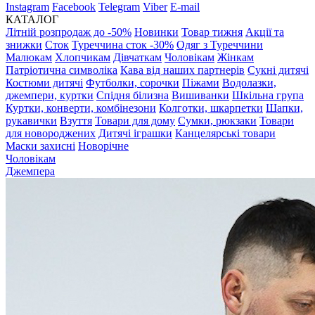
Instagram
Facebook
Telegram
Viber
E-mail
КАТАЛОГ
Літній розпродаж до -50%
Новинки
Товар тижня
Акції та
знижки
Сток
Туреччина сток -30%
Одяг з Туреччини
Малюкам
Хлопчикам
Дівчаткам
Чоловікам
Жінкам
Патріотична символіка
Кава від наших партнерів
Сукні дитячі
Костюми дитячі
Футболки, сорочки
Піжами
Водолазки,
джемпери, куртки
Спідня білизна
Вишиванки
Шкільна група
Куртки, конверти, комбінезони
Колготки, шкарпетки
Шапки,
рукавички
Взуття
Товари для дому
Сумки, рюкзаки
Товари
для новороджених
Дитячі іграшки
Канцелярські товари
Маски захисні
Новорічне
Чоловікам
Джемпера