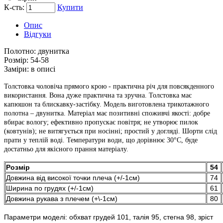
К-сть:
Купити
Опис
Відгуки
Полотно:
двунитка
Розмір:
54-58
Заміри:
в описі
Толстовка чоловіча прямого крою - практична річ для повсякденного
використання. Вона дуже практична та зручна. Толстовка має
капюшон та блискавку-застібку. Модель виготовлена ​​трикотажного
полотна – двунитка. Матеріал має позитивні споживчі якості: добре
вбирає вологу; ефективно пропускає повітря; не утворює пилок
(ковтунів); не витягується при носінні; простий у догляді. Шорти слід
прати у теплій воді. Температури води, що дорівнює 30°C, буде
достатньо для якісного прання матеріалу.
Розмір
54
Довжина від високої точки плеча (+/-1см)
74
Ширина по грудях (+/-1см)
61
Довжина рукава з плечем (+\-1см)
80
Параметри моделі: обхват грудей 101, талія 95, стегна 98, зріст