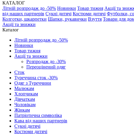
КАТАЛОГ
Літній розпродаж до -50%
Новинки
Товар тижня
Акції та зниж
від наших партнерів
Сукні дитячі
Костюми дитячі
Футболки, с
Колготки, шкарпетки
Шапки, рукавички
Взуття
Товари для до
Акції та знижки
Каталог
Літній розпродаж до -50%
Новинки
Товар тижня
Акції та знижки
Розпродаж до -30%
Переоцінений одяг
Сток
Туреччина сток -30%
Одяг з Туреччини
Малюкам
Хлопчикам
Дівчаткам
Чоловікам
Жінкам
Патріотична символіка
Кава від наших партнерів
Сукні дитячі
Костюми дитячі