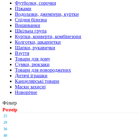
Футболки, сорочки
Піжами
Водолазки, джемпери, куртки
Спідня білизна
Вишиванки
Шкільна група
Куртки, конверти, комбінезони
Колготки, шкарпетки
Шапки, рукавички
Взуття
Товари для дому
Сумки, рюкзаки
Товари для новороджених
Дитячі іграшки
Канцелярські товари
Маски захисні
Новорічне
Фільтр
Розмір
25
29
36
40