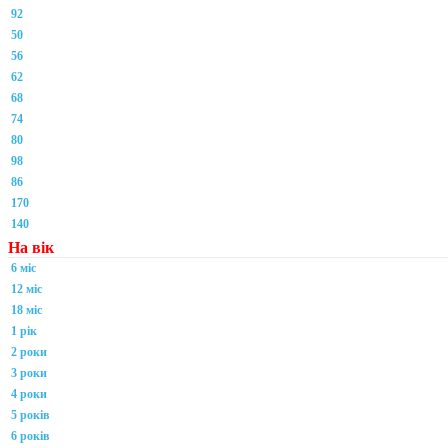
92
50
56
62
68
74
80
98
86
170
140
На вік
6 міс
12 міс
18 міс
1 рік
2 роки
3 роки
4 роки
5 років
6 років