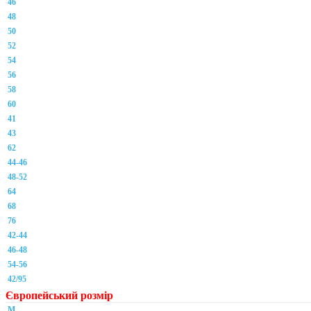
46
48
50
52
54
56
58
60
41
43
62
44-46
48-52
64
68
76
42-44
46-48
54-56
42/95
Європейський розмір
M