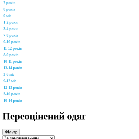
7 років
8 років
9 міс
1-2 роки
3-4 роки
7-8 років
9-10 років
11-12 років
8-9 років
10-11 років
13-14 років
3-6 міс
9-12 міс
12-13 років
5-10 років
10-14 років
Переоцінений одяг
Фільтр