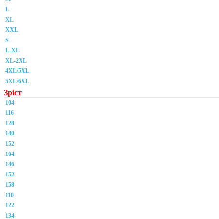
L
XL
XXL
S
L-XL
XL-2XL
4XL/5XL
5XL/6XL
Зріст
104
116
128
140
152
164
146
152
158
110
122
134