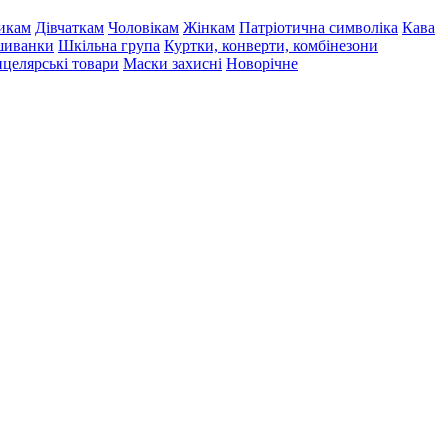
икам
Дівчаткам
Чоловікам
Жінкам
Патріотична символіка
Кава
иванки
Шкільна група
Куртки, конверти, комбінезони
целярські товари
Маски захисні
Новорічне