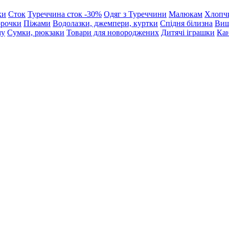
ки
Сток
Туреччина сток -30%
Одяг з Туреччини
Малюкам
Хлопч
орочки
Піжами
Водолазки, джемпери, куртки
Спідня білизна
Виш
му
Сумки, рюкзаки
Товари для новороджених
Дитячі іграшки
Кан