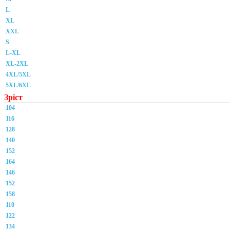
L
XL
XXL
S
L-XL
XL-2XL
4XL/5XL
5XL/6XL
Зріст
104
116
128
140
152
164
146
152
158
110
122
134