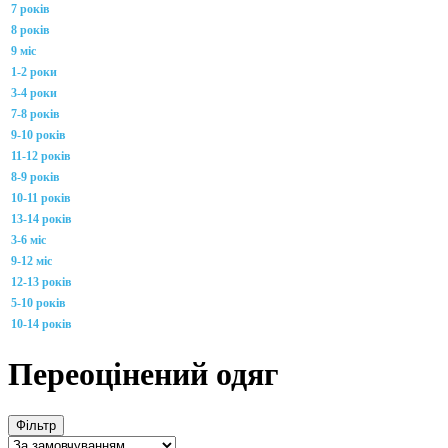
7 років
8 років
9 міс
1-2 роки
3-4 роки
7-8 років
9-10 років
11-12 років
8-9 років
10-11 років
13-14 років
3-6 міс
9-12 міс
12-13 років
5-10 років
10-14 років
Переоцінений одяг
Фільтр