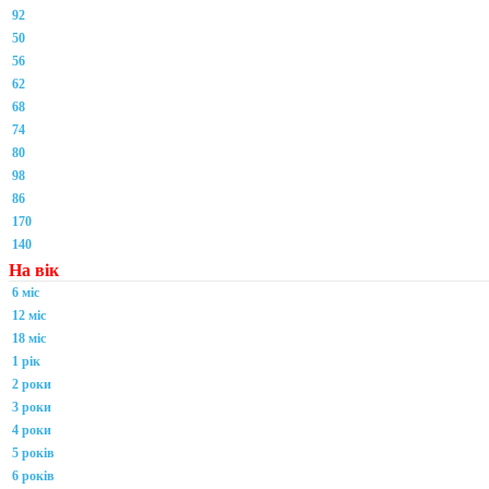
92
50
56
62
68
74
80
98
86
170
140
На вік
6 міс
12 міс
18 міс
1 рік
2 роки
3 роки
4 роки
5 років
6 років