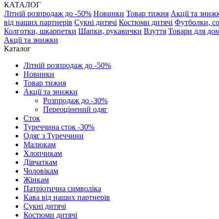
КАТАЛОГ
Літній розпродаж до -50%
Новинки
Товар тижня
Акції та зниж
від наших партнерів
Сукні дитячі
Костюми дитячі
Футболки, с
Колготки, шкарпетки
Шапки, рукавички
Взуття
Товари для до
Акції та знижки
Каталог
Літній розпродаж до -50%
Новинки
Товар тижня
Акції та знижки
Розпродаж до -30%
Переоцінений одяг
Сток
Туреччина сток -30%
Одяг з Туреччини
Малюкам
Хлопчикам
Дівчаткам
Чоловікам
Жінкам
Патріотична символіка
Кава від наших партнерів
Сукні дитячі
Костюми дитячі