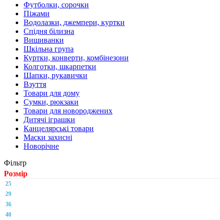
Футболки, сорочки
Піжами
Водолазки, джемпери, куртки
Спідня білизна
Вишиванки
Шкільна група
Куртки, конверти, комбінезони
Колготки, шкарпетки
Шапки, рукавички
Взуття
Товари для дому
Сумки, рюкзаки
Товари для новороджених
Дитячі іграшки
Канцелярські товари
Маски захисні
Новорічне
Фільтр
Розмір
25
29
36
40