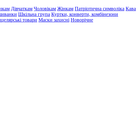
икам
Дівчаткам
Чоловікам
Жінкам
Патріотична символіка
Кава
иванки
Шкільна група
Куртки, конверти, комбінезони
целярські товари
Маски захисні
Новорічне