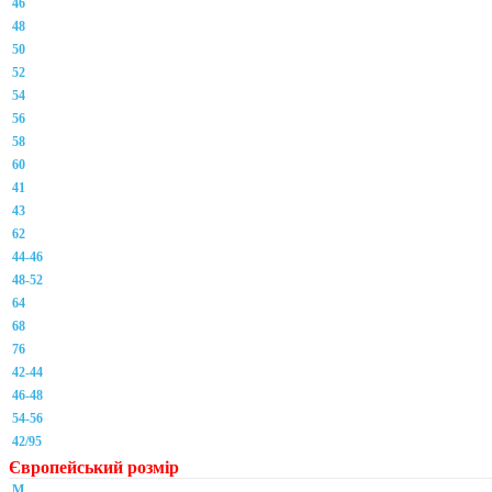
46
48
50
52
54
56
58
60
41
43
62
44-46
48-52
64
68
76
42-44
46-48
54-56
42/95
Європейський розмір
M