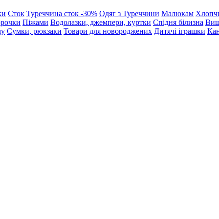
ки
Сток
Туреччина сток -30%
Одяг з Туреччини
Малюкам
Хлопч
орочки
Піжами
Водолазки, джемпери, куртки
Спідня білизна
Виш
му
Сумки, рюкзаки
Товари для новороджених
Дитячі іграшки
Кан