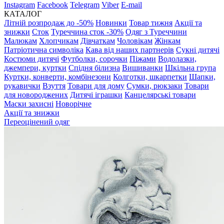
Instagram
Facebook
Telegram
Viber
E-mail
КАТАЛОГ
Літній розпродаж до -50%
Новинки
Товар тижня
Акції та
знижки
Сток
Туреччина сток -30%
Одяг з Туреччини
Малюкам
Хлопчикам
Дівчаткам
Чоловікам
Жінкам
Патріотична символіка
Кава від наших партнерів
Сукні дитячі
Костюми дитячі
Футболки, сорочки
Піжами
Водолазки,
джемпери, куртки
Спідня білизна
Вишиванки
Шкільна група
Куртки, конверти, комбінезони
Колготки, шкарпетки
Шапки,
рукавички
Взуття
Товари для дому
Сумки, рюкзаки
Товари
для новороджених
Дитячі іграшки
Канцелярські товари
Маски захисні
Новорічне
Акції та знижки
Переоцінений одяг