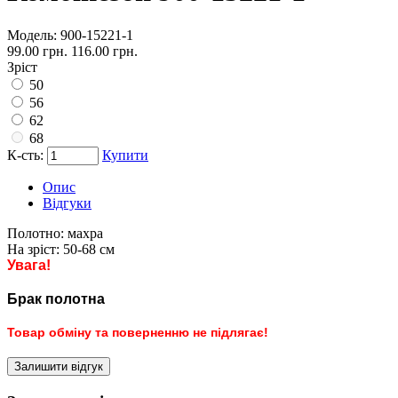
Модель:
900-15221-1
99.00 грн.
116.00 грн.
Зріст
50
56
62
68
К-сть:
Купити
Опис
Відгуки
Полотно:
махра
На зріст:
50-68 см
Увага!
Брак полотна
Товар обміну та поверненню не підлягає!
Залишити відгук